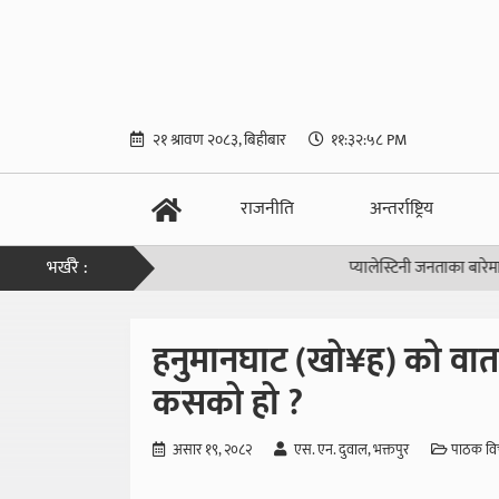
२१ श्रावण २०८३, बिहीबार
११:३२:५८ PM
राजनीति
अन्तर्राष्ट्रिय
भर्खरै :
प्यालेस्टिनी जनताका बारेमा किन ब
हनुमानघाट (खो¥ह) को वाता
कसको हो ?
असार १९, २०८२
एस. एन. दुवाल, भक्तपुर
पाठक वि