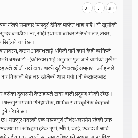
अ -
अ
अ +
ोपण गरेको समाचार ‘मजदुर’ दैनिक मार्फत थाहा पाएँ । यो खुसीको
सुन्दर बनाउँछ । तर, सोही स्थानमा बरोबर टेलेफोन टार, टायर,
 गरिरहेको चर्चा छ ।
वातावरण, कञ्चन आकाशलाई धमिलो पार्ने कार्य केही व्यक्तिले
 उत्तरी बगरबाटो –(कोरिडोर) भई भेलुखेल पुल जाने बाटोको मुखैमा
तिहरूले खोजी गर्दा टायर बाल्ने दुई केटालाई सम्झाए । उनीहरूले
ार निकाली बेच्न लग्न खोजेको थाहा भयो । ती केटाहरूबाट
 बसेका दुव्र्यसनी केटाहरूले टायर बाली प्रदूषण गरेको रहेछ ।
ो । भक्तपुर नगरको ऐतिहासिक, धार्मिक र सांस्कृतिक केन्द्रको
त हुने गरेको छ ।
ी छ । भक्तपुर नगरको एक महत्वपूर्ण तीर्थस्थलसमेत रहेको उक्त
नुपर्ने अवस्था छ । खो¥हमा हरेक पूर्णी, औँशी, च¥हे, एकादशी आदि
ाग्ने गर्दछ । तर, त्यस्तो स्थानमा बरोबर हुने प्रदूषण, आपराधिक