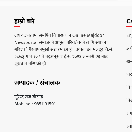
हाम्रो बारे
C
देश र जनतामा समर्पित विचारप्रधान Online Majdoor
En
Newsportal समाजको आमुल परिवर्तनको लागि स्थापना
अर्
गरिएको गैरनाफामुखी सञ्चारमाध्म हो । अनलाइन मजदुर वि.सं.
२०७३ माघ १० गते तद्अनुसार ई.सं. २०१६ जनवरी २३ बाट
खे
शुरुवात गरिएको हो ।
पा
सम्पादक / संचालक
वि
सुरेन्द्र राज गोसाइ
वि
Mob. no : 9851131591
सम
स्वा