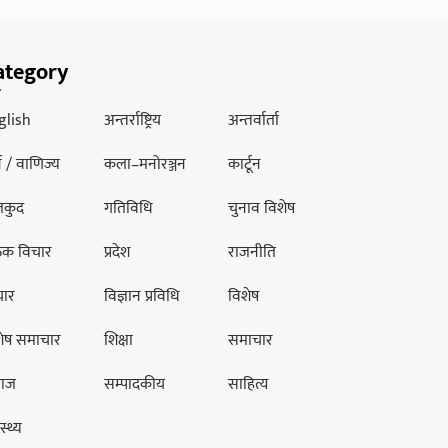
ategory
glish
अन्तर्राष्ट्रिय
अन्तर्वार्ता
थ / वाणिज्य
कला–मनोरञ्जन
कार्टून
लकुद
गतिविधि
चुनाव विशेष
ठक विचार
प्रदेश
राजनीति
चार
विज्ञान प्रविधि
विशेष
शेष समाचार
शिक्षा
समाचार
ाज
सम्पादकीय
साहित्य
स्थ्य