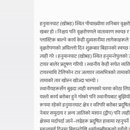
हनुमानघाट (खो¥ह) स्थित पाँचाख्योमा शनिबार वृक्षर
खबर हो । निश्चय पनि वृक्षरोपणले वातावरण स्वच्छ र 
प्लास्टिक बाल्ने कार्य केही दुव्र्यसनीमा लागेकाहरूले
वृक्षरोपणको अघिल्लो दिन शुक्रबार बिहानको स्वच्छ 
त्यही गरे । हनुमानघाट (खो¥ह) स्थित हनुमन्तेपुलको
टायर बालेर प्रदूषण गरियो । स्थानीय केही सचेत व्यक्
टायरमाथि टेलिफोन टार जलाएर त्यसभित्रको तामाको त
तामाको तार खोस्न खोज्दा भाग्यो ।
स्थानीयहरूसँग बुझ्दा त्यही वरपरको घरमा कोठा लिएर
यस्तो कार्य बरोबर हुने गरेको पनि स्थानीयबाट बुझिय
रूपमा रहेको हनुमानघाट क्षेत्र र वरिपरि बरोबर प्रदूषि
नेवार समुदाय र अन्य जातिको मसान (द्वीप) पनि त्यह
क्षेत्रमा मर्दापर्दा जाने–लग्नेहरू प्रदूषित हावामा रह
महत्वपूर्ण दिनमा बिहानदेखि धर्मालम्बीहरूको घुइँचो ल