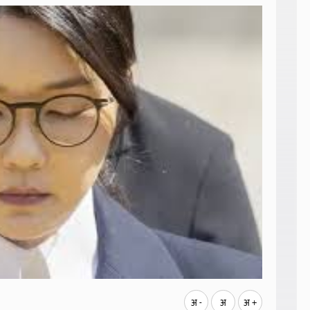
अ -
अ
अ +