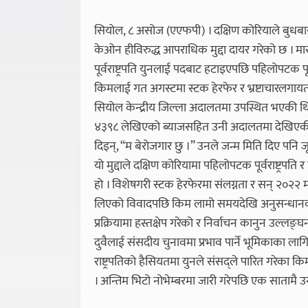
सियोल, ८ असोज (एएफपी) । दक्षिण कोरियाले बुधबार म
केओन हीविरुद्ध आपराधिक मुद्दा दायर गरेको छ ।
पूर्वराष्ट्रपति युनलाई पदबाट हटाइएपछि पहिलोपटक पू
किमलाई गत अगस्टमा स्टक हेरफेर र भ्रष्टाचारलगाय
सियोल केन्द्रीय जिल्ला अदालतमा उपस्थित भएकी थि
४३९८ लेखिएको ब्याजसहित उनी अदालतमा देखिएकी थिइन
दिइन्, “म बेरोजगार छु ।” उनले जन्म मिति दिए पनि ज
यो मुद्दाले दक्षिण कोरियामा पहिलोपटक पूर्वराष्ट्र
हो । विशेषगरी स्टक हेरफेरमा संलग्नता र सन् २०२२ 
लिएको विवादपछि किम लामो समयदेखि अनुसन्धानको द
प्रक्रियामा हस्तक्षेप गरेको र निर्वाचन कानुन उल्लङ
दुवैलाई संसदीय चुनावमा प्रभाव पार्ने भूमिकाका ल
राष्ट्रपतिको हैसियतमा युनले संसद्ले पारित गरेका
। अन्तिम भिटो नोभेम्बरमा जारी गरेपछि एक सातामै 