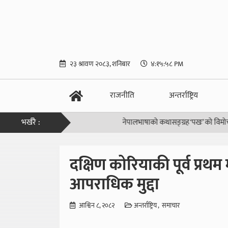
२३ श्रावण २०८३, शनिबार
४:१५:५८ PM
राजनीति
अन्तर्राष्ट्रिय
भर्खरै :
नेपालभाषाको कथासङ्ग्रह ‘पखः’ को विमोचन
|
शुभ
दक्षिण कोरियाकी पूर्व प्र
आपराधिक मुद्दा
आश्विन ८, २०८२
अन्तर्राष्ट्रिय
समाचार