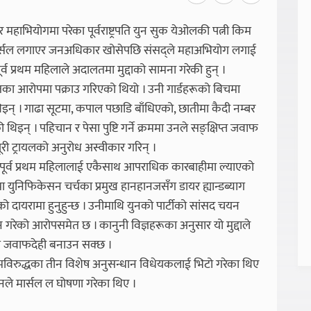
हाभियोगमा परेका पूर्वराष्ट्रपति युन सुक येओलकी पत्नी किम
 मार्सल लगाएर जनअधिकार खोसेपछि संसद्ले महाअभियोग लगाई
र्व प्रथम महिलाले अदालतमा मुद्दाको सामना गरेकी हुन् ।
तका आरोपमा पक्राउ गरिएको थियो । उनी गार्डहरूको बिचमा
इन् । गाढा सूटमा, कपाल पछाडि बाँधिएको, छातीमा कैदी नम्बर
् । पहिचान र पेसा पुष्टि गर्ने क्रममा उनले सङ्क्षिप्त जवाफ
ूरी ट्रायलको अनुरोध अस्वीकार गरिन् ।
पति र पूर्व प्रथम महिलालाई एकैसाथ आपराधिक कारबाहीमा ल्याएको
मा युनिफिकेसन चर्चका प्रमुख हानहानजसँग डायर ह्यान्डब्याग
ायरामा हुनुहुन्छ । उनीमाथि युनको पार्टीको सांसद चयन
्घन गरेको आरोपसमेत छ । कानुनी विज्ञहरूका अनुसार यो मुद्दाले
ागि जवाफदेही बनाउन सक्छ ।
 किमविरुद्धका तीन विशेष अनुसन्धान विधेयकलाई भिटो गरेका थिए
उनले मार्सल ल घोषणा गरेका थिए ।