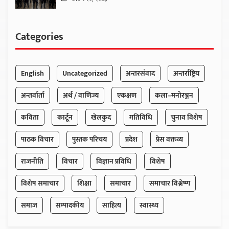
Categories
English
Uncategorized
अन्तरसंवाद
अन्तर्राष्ट्रिय
अन्तर्वार्ता
अर्थ / वाणिज्य
एकक्षण
कला–मनोरञ्जन
कविता
कार्टून
खेलकुद
गतिविधि
चुनाव विशेष
पाठक विचार
पुस्तक परिचय
प्रदेश
प्रेस वक्तव्य
राजनीति
विचार
विज्ञान प्रविधि
विशेष
विशेष समाचार
शिक्षा
समाचार
समाचार विश्लेष्ण
समाज
सम्पादकीय
साहित्य
स्वास्थ्य