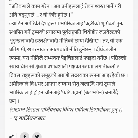
“प्रतिबन्धले काम गरेन । अब उनीहरूलाई रोक्न ध्वस्त पार्ने गरी
अघि बढ्नुपर्छ … र यो फेरि हुनेछ ।”
ल्याटिन अमेरिकी देशहरूमा अमेरिकालाई ‘प्रहरीको भूमिका’ पुनः
स्थापित गर्ने ट्रम्पको प्रयासमा पूर्वराष्ट्रपति थियोडोर रुजवेल्टको
शृङ्खलावादी हस्तक्षेपवादी नीतिको छाया देखिन्छ । तर, यो एक
प्रतिगामी, खतरनाक र आत्मघाती नीति हुनेछन् । दीर्घकालीन
रूपमा, यस नीतिले सम्भवतः पेइचिङलाई फाइदा गर्नेछ । पछिल्लो
समय चीन सो क्षेत्रमा प्रभावशाली पक्षका रूपमा लगानीकर्ता र
ब्रिक्स राष्ट्रहरूको समूहको अग्रणी सदस्यका रूपमा आइरहेको छ ।
अमेरिकाले विश्वभर आफ्ना सम्बन्ध सेतु जलाउँदै गर्दा ट्रम्पले
अमेरिकालाई होइन चीनलाई ‘फेरि महान्’ (ग्रेट अगेन) बनाउँदै
छन् ।
(साइमन टिस्डल गार्जियनका विदेश मामिला टिप्पणीकार हुन् ।)
– ‘द गार्जियन’ बाट