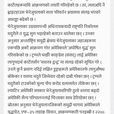
कार्टेलहरूमाथि आक्रमणको तयारी गरिरहेको छ । तर, त्यसअघि नै
ह्वाइटहाउस भेनेजुयलाको सत्ता परिवर्तन प्रयासमा संलग्न भएको
आशङ्का बढेको छ ।
भेनेजुयलाका उग्रवामपन्थी अधिनायकवादी राष्ट्रपति निकोलस
मदुरोले त युद्ध सुरु भइरहेको बताउन थालेका छन् । उनका
अनुसार अन्तर्राष्ट्रिय समुद्री क्षेत्रमा भेनेजुयलाका जहाजहरूमा
एकपछि अर्को आक्रमण गरेर अमेरिकाले ‘अघोषित युद्ध’ सुरु
गरिसकेको छ । ट्रम्पले भर्खरै काङ्ग्रेस (संसद्) लाई अमेरिका
लागुपदार्थ कार्टेलसँग ‘सशस्त्र द्वन्द्व’ मा संलग्न रहेको सूचित गरे ।
उनले कुनै प्रमाण नदिई लक्षित डुङ्गाहरूले अमेरिकातर्फ लागुऔषध
बोकेका र यसमा मदुरो जिम्मेवार रहेको दाबी गरेका छन् । ट्रम्पले
मदुरोको टाउकोको मूल्य पाँच करोड डलरसमेत तोकेका छन् ।
ल्याटिन अमेरिकी सरकार भेनेजुयलावरिपरि ठुलो स्तरमा बढ्दो
अमेरिकी सैन्य परिचालनलाई चिन्ताका साथ हेरिरहेका छन् ।
स्रोतका अनुसार भेनेजुयलानजिकको समुद्री भागमा अमेरिकाले
युद्धपोत, एफ–३५ लडाकु विमान, आक्रमणकारी पनडुब्बी र २२००