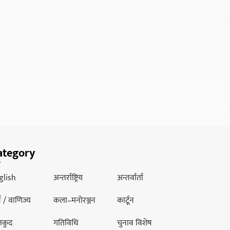
ategory
glish
अन्तर्राष्ट्रिय
अन्तर्वार्ता
थ / वाणिज्य
कला–मनोरञ्जन
कार्टून
लकुद
गतिविधि
चुनाव विशेष