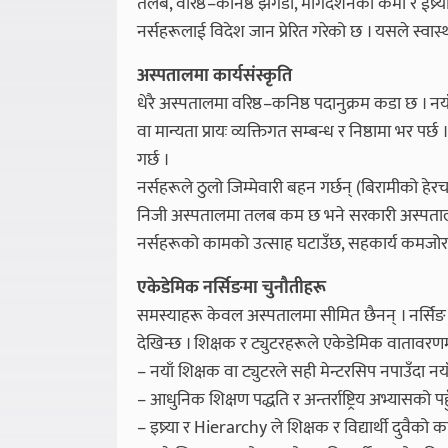
तलब, वरिष्ठ–कनिष्ठ झगडा, मार्गदर्शनको कमी र ईष्र्य
नर्सहरूलाई विदेश जान प्रेरित गरेको छ । यसले स्वास
अस्पतालमा कार्यसंस्कृति
धेरै अस्पतालमा वरिष्ठ–कनिष्ठ पदानुक्रम कडा छ । नया
वा मान्यता प्रायः व्यक्तिगत सम्बन्ध र निष्ठामा भर पर्
गर्छ ।
नर्सहरूले ठुलो जिम्मेवारी बहन गर्छन् (बिरामीको ह
निजी अस्पतालमा तलब कम छ भने सरकारी अस्पतालम
नर्सहरूको कामको उत्साह घटाउँछ, सहकार्य कमजोर 
एकेडेमिक नर्सिङमा चुनौतीहरू
समस्याहरू केवल अस्पतालमा सीमित छैनन् । नर्सिङ शिक्
देखिन्छ । शिक्षक र ट्युटरहरूले एकेडेमिक वातावरणमा 
– नयाँ शिक्षक वा ट्युटरले सही मेन्टरसिप नपाउँदा नय
– आधुनिक शिक्षण पद्धति र अन्तर्राष्ट्रिय अभ्यासको पह
– इष्र्या र Hierarchy ले शिक्षक र विद्यार्थी दुवैको