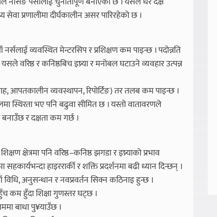
ाले नर्सिङ पेसालाई चुनौतीपूर्ण बनाएको छ । यसले धेरै दक्ष
्थ्य सेवा प्रणालीमा दीर्घकालीन असर पारिरहेको छ ।
ँ नर्सलाई व्यवस्थित मेन्टरसिप र प्रशिक्षण कम पाइन्छ । पदोन्नति
छ । यसले वरिष्ठ र कनिष्ठबिच इष्र्या र मनोबल घटाउने व्यवहार उत्पन्न
ेरचाह, आपतकालीन व्यवस्थापन, रिपोर्टिङ) तर तलब कम पाइन्छ ।
ा स्थिरता भए पनि बढुवा सीमित छ । यस्तो वातावरणले
बनाउँछ र दक्षता कम गर्छ ।
षण क्षेत्रमा पनि वरिष्ठ–कनिष्ठ झगडा र इष्र्याको प्रभाव
सहकार्यभन्दा हाइररार्की र शक्ति प्रदर्शनमा बढी ध्यान दिन्छन् ।
ाँ विधि, अनुसन्धान र नवप्रवर्तन सिक्न कठिनाइ हुन्छ ।
ुँच कम हुँदा शिक्षा गुणस्तर घट्छ ।
 काममा बाधा पु¥याउँछ ।