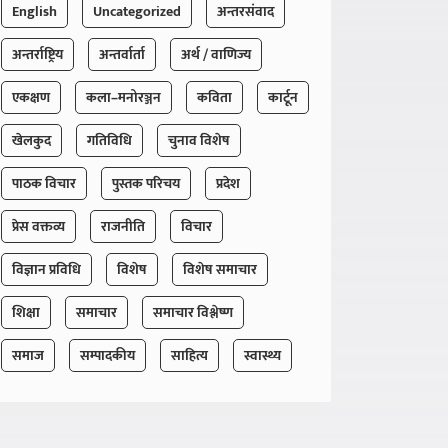
English
Uncategorized
अन्तरसंवाद
अन्तर्राष्ट्रिय
अन्तर्वार्ता
अर्थ / वाणिज्य
एकक्षण
कला–मनोरञ्जन
कविता
कार्टून
खेलकुद
गतिविधि
चुनाव विशेष
पाठक विचार
पुस्तक परिचय
प्रदेश
प्रेस वक्तव्य
राजनीति
विचार
विज्ञान प्रविधि
विशेष
विशेष समाचार
शिक्षा
समाचार
समाचार विश्लेष्ण
समाज
सम्पादकीय
साहित्य
स्वास्थ्य