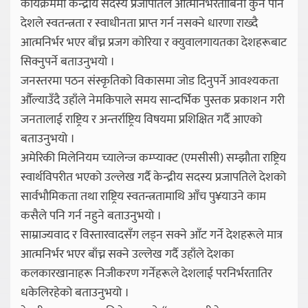
कार्यक्रममा केन्द्रीय सदस्य प्रजापतिले आत्मनिर्भरताबिना कुनै पनि
देशले स्वतन्त्रता र स्वाधीनता प्राप्त गर्न नसक्ने धारणा राख्दै
आत्मनिर्भर भएर बाँच्न प्रजग कोरिया र क्युवालगायतका देशहरूबाट
सिक्नुपर्ने बताउनुभयो ।
जनस्तरमा पठन संस्कृतिको विकासमा जोड दिनुपर्ने आवश्यकता
औँल्याउँदै उहाँले नेमकिपाले समय सान्दर्भिक पुस्तक प्रकाशन गरी
जनतालाई राष्ट्रिय र अन्तर्राष्ट्रिय विषयमा प्रशिक्षित गर्दै आएको
बताउनुभयो ।
अमेरिकी मिलेनियम च्यालेन्ज कम्प्याक्ट (एमसीसी) सम्झौता राष्ट्रिय
स्वार्थविपरीत भएको उल्लेख गर्दै केन्द्रीय सदस्य प्रजापतिले देशको
सार्वभौमिकता तथा राष्ट्रिय स्वतन्त्रतामाथि आँच पु¥याउने काम
कसैले पनि गर्न नहुने बताउनुभयो ।
साम्राज्यवाद र विस्तारवादसँग लड्न सक्ने आँट गर्ने देशहरूले मात्र
आत्मनिर्भर भएर बाँच्न सक्ने उल्लेख गर्दै उहाँले देशका
कलकारखानाहरू निजीकरण गर्नेहरूले देशलाई परनिर्भरतातिर
धकेलिरहेको बताउनुभयो ।