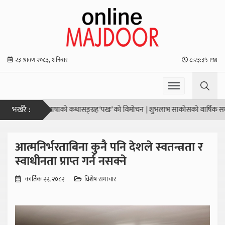
२३ श्रावण २०८३, शनिबार
८:२३:३५ PM
भर्खरै :
हो”
|
नेपालभाषाको कथासङ्ग्रह ‘पखः’ को विमोचन
|
शुभलाभ साकोसको वार्षिक समीक्षा सम्
आत्मनिर्भरताबिना कुनै पनि देशले स्वतन्त्रता र
स्वाधीनता प्राप्त गर्न नसक्ने
कार्तिक २२, २०८२
विशेष समाचार