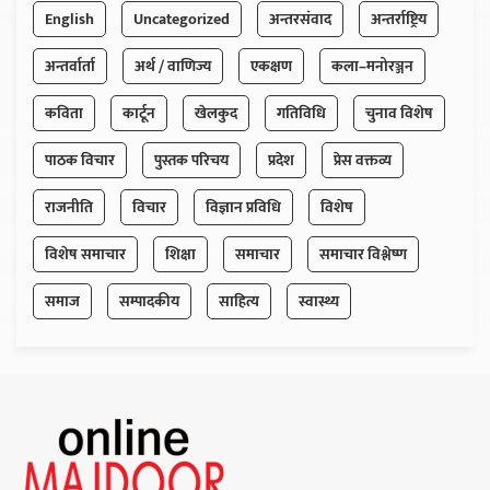
English
Uncategorized
अन्तरसंवाद
अन्तर्राष्ट्रिय
अन्तर्वार्ता
अर्थ / वाणिज्य
एकक्षण
कला–मनोरञ्जन
कविता
कार्टून
खेलकुद
गतिविधि
चुनाव विशेष
पाठक विचार
पुस्तक परिचय
प्रदेश
प्रेस वक्तव्य
राजनीति
विचार
विज्ञान प्रविधि
विशेष
विशेष समाचार
शिक्षा
समाचार
समाचार विश्लेष्ण
समाज
सम्पादकीय
साहित्य
स्वास्थ्य