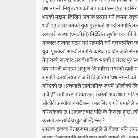
राष्ट्रपति रामचन्द्र पौडेलले ‘तत्कालीन प्रधानमन्त
प्रधानमन्त्री नियुक्त भएको’ बताएका छन् (१३ मङ्सिर न
भएको मुद्दामा लिखित जवाफ प्रस्तुत गर्ने क्रममा राष्ट्र
भदौ २३ र २४ गतेको युवा पुस्ताको आन्दोलनपछि तत्
सरकारी संस्था (एनजीओ) निर्देशित सुशीला कार्की ने
तत्काल सरकार गठन गर्न सहमति गर्ने दलहरूबिच फरक 
युवा पुस्ताको आन्दोलनपछि करिब १० दिन जति सेनाको 
नेतृत्वको सरकार असंवैधानिक भएको र संसद् पुनःस
प्रधानमन्त्री बनाउन आफूले सिफारिस नगरेको दाबी गर्
राष्ट्रपति कार्यालयबाट जारी विज्ञप्तिमा ‘प्रधानमन्त्री
गरिएको छ । प्रचण्डले सार्वजनिक रूपमै ‘ओलीको लिखि
मात्रै हौँ’ भनी प्रस्ट पारेका छन् । यस्तो अवस्थाम
ओलीले अस्वीकार गर्दै छन् । मङ्सिर ९ गते एमालेले संस
गरिसकेको छ । अदालतबाट पछि के फैसला हुन्छ, त्यो त हेर्न
कसले जनताबिच झुट बोल्दै छन् ?
शासक दलका नेताहरूमा आफूले जे बोल्दा पनि जनताले 