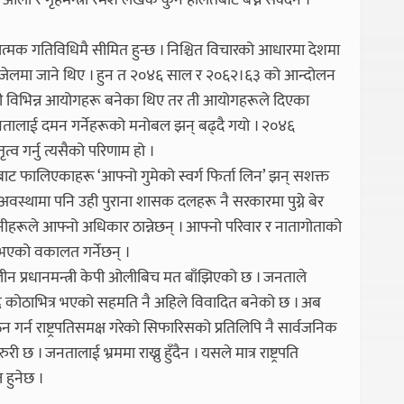
री ओली र गृहमन्त्री रमेश लेखक कुनै हालतबाट बच्न सक्दैन ।
सात्मक गतिविधिमै सीमित हुन्छ । निश्चित विचारको आधारमा देशमा
 जेलमा जाने थिए । हुन त २०४६ साल र २०६२।६३ को आन्दोलन
ी विभिन्न आयोगहरू बनेका थिए तर ती आयोगहरूले दिएका
तालाई दमन गर्नेहरूको मनोबल झन् बढ्दै गयो । २०४६
व गर्नु त्यसैको परिणाम हो ।
ट फालिएकाहरू ‘आफ्नो गुमेको स्वर्ग फिर्ता लिन’ झन् सशक्त
 अवस्थामा पनि उही पुराना शासक दलहरू नै सरकारमा पुग्ने बेर
ीहरूले आफ्नो अधिकार ठान्नेछन् । आफ्नो परिवार र नातागोताको
 भएको वकालत गर्नेछन् ।
लीन प्रधानमन्त्री केपी ओलीबिच मत बाँझिएको छ । जनताले
न्द कोठाभित्र भएको सहमति नै अहिले विवादित बनेको छ । अब
गर्न राष्ट्रपतिसमक्ष गरेको सिफारिसको प्रतिलिपि नै सार्वजनिक
ी छ । जनतालाई भ्रममा राख्नु हुँदैन । यसले मात्र राष्ट्रपति
त हुनेछ ।