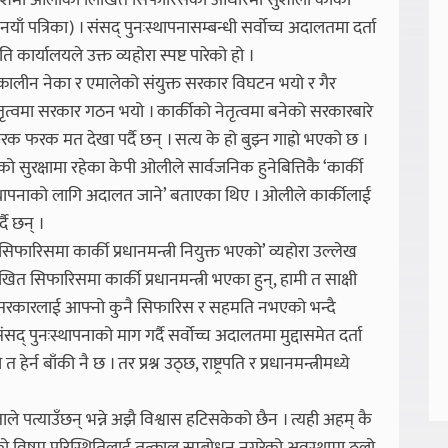
्री केपी शर्मा ओलीको लिखित सिफारिसको आधारमा सुशीला कार्की
याँ पत्रिका) । संसद् पुनःस्थापनासम्बन्धी सर्वोच्च अदालतमा दर्ता
पति कार्यालयले उक्त व्यहोरा स्पष्ट पारेको हो ।
कालीन नेका र एमालेको संयुक्त सरकार विघटन भयो र गैर
तृत्वमा सरकार गठन भयो । कार्कीको नेतृत्वमा बनेको सरकारबारे
फरक मत देखा पर्दै छन् । सत्य के हो बुझ्न गाह्रो भएको छ ।
सुरक्षामा रहेका केपी ओलीले सार्वजनिक हुनेबित्तिकै ‘कार्की
्थापनाको लागि अदालत जाने’ बताएका थिए । ओलीले कार्कीलाई
दै छन् ।
को सिफारिसमा कार्की प्रधानमन्त्री नियुक्त भएको’ व्यहोरा उल्लेख
त सिफारिसमा कार्की प्रधानमन्त्री भएका हुन्, हामी त साक्षी
ा पनि सरकारलाई आफ्नो कुनै सिफारिस र सहमति नभएको भन्दै
द् पुनःस्थापनाको माग गर्दै सर्वोच्च अदालतमा मुद्दासमेत दर्ता
 बाँकी नै छ । तर प्रश्न उठ्छ, राष्ट्रपति र प्रधानमन्त्रीमध्ये
पत्याउँछन् भन्ने अझै विश्वास हटिसकेको छैन । त्यही अहम् कै