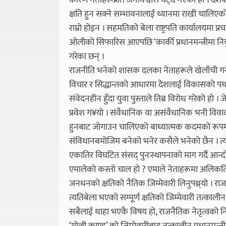
कारण नेताहरूप्रति जनविश्वास घट्दै गएको हो । दे
क्षति हुन सक्ने सम्भावनालाई ध्यानमा राखी चालिए
राम्रो होइन । सहमतिको बेला राष्ट्रपति कार्यालयमा प
ओलीको सिफारिस आएपछि ‘कार्की प्रधानमन्त्रीमा नि
गरेका छन् ।
राजनीति भनेको शासक दलका नेताहरूले खेलाँची गर्ने व
विचार र सिद्धान्तको आधारमा देशलाई विकासको पथम
संवेदनहीन हुँदा युवा पुस्ताले तिब्र विरोध गरेको ह
प्रवेश ग¥यो । संवैधानिक वा असंवैधानिक भनी विवा
हुनबाट जोगाउन चालिएको बाध्यात्मक कदमको रूपमा 
संविधानबमोजिम बनेको भनेर कसैले भनेको छैन । त्य
एकातिर विघटित संसद् पुनःस्थापनाको माग गर्दै आन्दोलन 
एमालेको कस्तो चाल हो ? एमाले नेताहरूमा अलिकत
जनधनको क्षतिको नैतिक जिम्मेवारी लिनुपथ्र्यो । राजनै
त्यतिबेला भएको सम्पूर्ण क्षतिको जिम्मेवारी तत्काल
सबैलाई थाहा भएकै विषय हो, राजनैतिक नेतृत्वको न