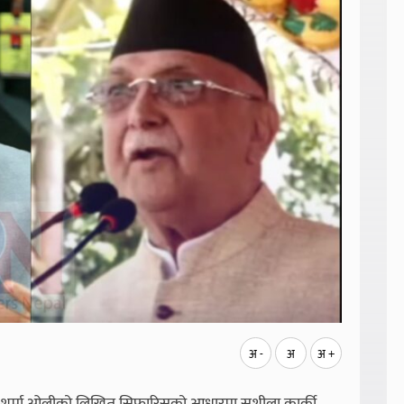
अ -
अ
अ +