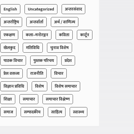
English
Uncategorized
अन्तरसंवाद
अन्तर्राष्ट्रिय
अन्तर्वार्ता
अर्थ / वाणिज्य
एकक्षण
कला–मनोरञ्जन
कविता
कार्टून
खेलकुद
गतिविधि
चुनाव विशेष
पाठक विचार
पुस्तक परिचय
प्रदेश
प्रेस वक्तव्य
राजनीति
विचार
विज्ञान प्रविधि
विशेष
विशेष समाचार
शिक्षा
समाचार
समाचार विश्लेष्ण
समाज
सम्पादकीय
साहित्य
स्वास्थ्य