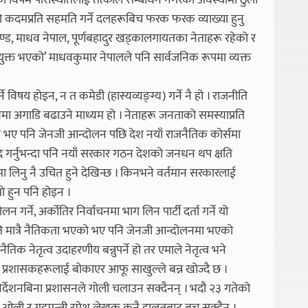
शको विषम परिस्थितिलाई तत्काल सम्बोधन नगरेको अवस्थामा ठुलो
को कदमप्रति सहमति गर्ने दलहरूबिच फरक फरक व्याख्या हुनु
्रचण्ड, माधव नेपाल, पूर्णबहादुर खड्कालगायतका नेताहरू रहेको र
युक्त भएको’ माधवकुमार नेपालले पनि सार्वजनिक रूपमा व्यक्त
िषय होइन, न त कमेडी (हास्यव्यङ्ग्य) गर्ने नै हो । राजनीति
ा अगाडि बढाउने माध्यम हो । नेताहरू जनताको समस्याप्रति
ो । जे भए पनि जेनजी आन्दोलन पछि देश नयाँ राजनैतिक कोर्समा
द गर्नुभन्दा पनि नयाँ सरकार गठन देशको जनधन थप क्षति
लिनु नै उचित हुने देखिन्छ । किनभने वर्तमान सरकारलाई
ो हुन पनि होइन ।
गर्ने, अर्कोतिर निर्वाचनमा भाग लिन पार्टी दर्ता गर्ने यो
ि मात्रै नैतिकता भएको भए पनि जेनजी आन्दोलनमा भएको
तिक नेतृत्व उदाहरणीय बन्नुपर्ने हो तर एमाले नेतृत्व भने
ीन प्रशासकहरूलाई बोकाएर आफू साखुल्ले बन्न खोज्दै छ ।
िर्देशनबिना प्रशासनले गोली चलाउन सक्दैनन् । भदौ २३ गतेको