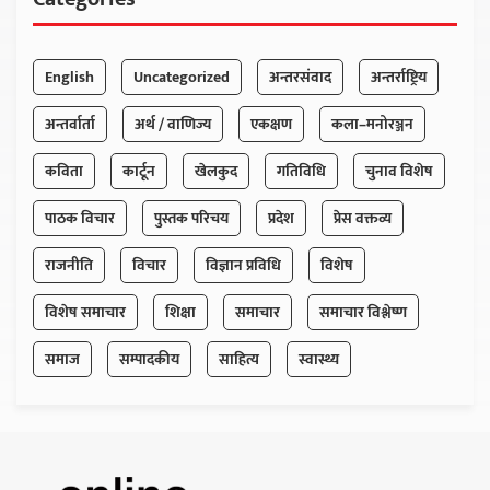
English
Uncategorized
अन्तरसंवाद
अन्तर्राष्ट्रिय
अन्तर्वार्ता
अर्थ / वाणिज्य
एकक्षण
कला–मनोरञ्जन
कविता
कार्टून
खेलकुद
गतिविधि
चुनाव विशेष
पाठक विचार
पुस्तक परिचय
प्रदेश
प्रेस वक्तव्य
राजनीति
विचार
विज्ञान प्रविधि
विशेष
विशेष समाचार
शिक्षा
समाचार
समाचार विश्लेष्ण
समाज
सम्पादकीय
साहित्य
स्वास्थ्य