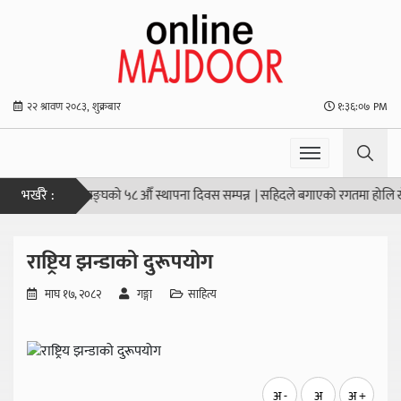
२२ श्रावण २०८३, शुक्रबार
१:३६:०७ PM
भर्खरै :
र्खेतमा किसान सङ्घको ५८ औँ स्थापना दिवस सम्पन्न
|
सहिदले बगाएको रगतमा होलि खेल्न
राष्ट्रिय झन्डाको दुरूपयोग
माघ १७, २०८२
गङ्गा
साहित्य
अ -
अ
अ +