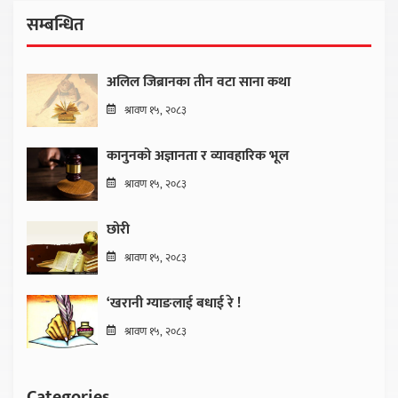
सम्बन्धित
अलिल जिब्रानका तीन वटा साना कथा
श्रावण १५, २०८३
कानुनको अज्ञानता र व्यावहारिक भूल
श्रावण १५, २०८३
छोरी
श्रावण १५, २०८३
‘खरानी ग्याङलाई बधाई रे !
श्रावण १५, २०८३
Categories