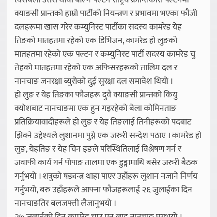
त्यसबेला उत्तरी धावा बोल्ने पल्टन राष्ट्रिय क्रान्तिकारी पल्टनमा
क्याङसी प्रान्तको हाम्रो पार्टीको नियन्त्रण र प्रभावमा भएका फौजी
दलहरूमा खास गरेर कम्युनिस्ट पार्टीका सदस्य कामरेड येह
तिङको मातहतमा रहेको एक डिभिजन, कामरेड हो लुङको
मातहतमा रहेको एक पल्टन र कम्युनिस्ट पार्टी सदस्य कामरेड चु
तेहको मातहतमा रहेको एक अफिसरहरूको तालिम दल र
नानचाङ जनरक्षा ब्युरोको दुई सुरक्षा दल समावेश थियो ।
हो लुङ र येह तिङका फौजहरू दुवै क्याङसी प्रान्तको कियु
क्योशबाट नानचाङमा एक हुन गइरहेको बेला कोमिनताङ
प्रतिक्रियावादीहरूले हो लुङ र येह तिङलाई तिनीहरूको पदबाट
झिक्ने उद्देश्यले लुशानमा पुग्ने एक जरुरी सन्देश पठाए । कामरेड हो
लुङ, येहतिङ र येह चिन इङले परिस्थितिलाई विश्लेषण गर्न र
जवाफी कार्य गर्न पोपाङ तालमा एक डुङ्गामाथि बसेर जरुरी बैठक
गर्नुभयो । शत्रुको षड्यन्त्र थाहा पाएर उहाँहरू लुशान नजाने निर्णय
गर्नुभयो, बरु उहाँहरूले आफ्ना फौजहरूलाई २६ जुलाईका दिन
नानचाङतिर बलजफ्ती लैजानुभयो ।