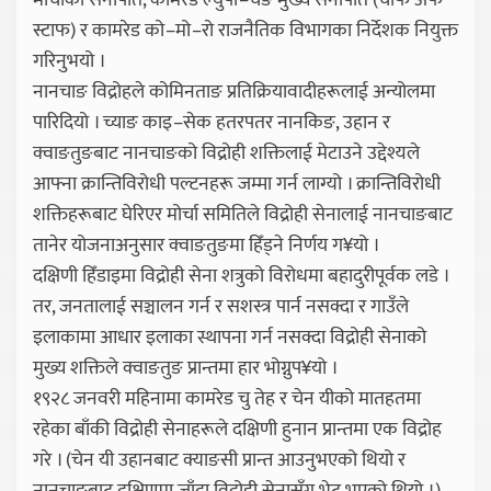
मोर्चाको सेनापति, कामरेड ल्युपो–चेङ मुख्य सेनापति (चीफ अफ
स्टाफ) र कामरेड को–मो–रो राजनैतिक विभागका निर्देशक नियुक्त
गरिनुभयो ।
नानचाङ विद्रोहले कोमिनताङ प्रतिक्रियावादीहरूलाई अन्योलमा
पारिदियो । च्याङ काइ–सेक हतरपतर नानकिङ, उहान र
क्वाङतुङबाट नानचाङको विद्रोही शक्तिलाई मेटाउने उद्देश्यले
आफ्ना क्रान्तिविरोधी पल्टनहरू जम्मा गर्न लाग्यो । क्रान्तिविरोधी
शक्तिहरूबाट घेरिएर मोर्चा समितिले विद्रोही सेनालाई नानचाङबाट
तानेर योजनाअनुसार क्वाङतुङमा हिँड्ने निर्णय ग¥यो ।
दक्षिणी हिँडाइमा विद्रोही सेना शत्रुको विरोधमा बहादुरीपूर्वक लडे ।
तर, जनतालाई सञ्चालन गर्न र सशस्त्र पार्न नसक्दा र गाउँले
इलाकामा आधार इलाका स्थापना गर्न नसक्दा विद्रोही सेनाको
मुख्य शक्तिले क्वाङतुङ प्रान्तमा हार भोग्नुप¥यो ।
१९२८ जनवरी महिनामा कामरेड चु तेह र चेन यीको मातहतमा
रहेका बाँकी विद्रोही सेनाहरूले दक्षिणी हुनान प्रान्तमा एक विद्रोह
गरे । (चेन यी उहानबाट क्याङसी प्रान्त आउनुभएको थियो र