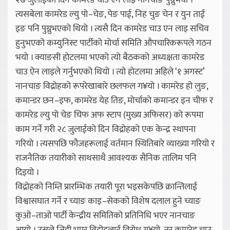
२७ जुलाईको दिन कामरेड चाउ एन लाइ नानचाङ पुग्नुभयो ।
त्यसबेला कामरेड ल्यु पो–चेङ, पेङ पाई, निह चुङ चेन र युन ताई
इङ पनि पुग्नुभएको थियो । त्यसै दिन कामरेड चाउ एन लाइ सचिव
हुनुभएको कम्युनिस्ट पार्टीको मोर्चा समिति औपचारिकरूपले गठन
भयो । क्याङसी होटलमा भएको त्यो बैठकको अध्यक्षता कामरेड
चाउ ऐन लाइले गर्नुभएको थियो । त्यो होटलमा अहिले ‘१ अगस्ट’
नानचाङ विद्रोहको रूपरेखाबारे छलफल ग¥यो । कामरेड हो लुङ,
कमान्डर छन–इफ, कामरेड येह तिङ, मोर्चाको कमान्डर इन चीफ र
कामरेड ल्यु पो चेङ चिफ अफ स्टाप (मुख्य अफिसर) को रूपमा
काम गर्ने गरी २८ जुलाईको दिन विद्रोहको एक केन्द्र स्थापना
गरियो । त्यसपछि फौजहरूलाई वर्तमान स्थितिबारे व्याख्या गरियो र
राजनैतिक तयारीको साथसाथै आवश्यक सैनिक तालिम पनि
दिइयो ।
विद्रोहको निम्ति प्रारम्भिक तयारी पूरा भइसकेपछि क्रान्तिलाई
विश्वासघात गर्ने र च्याङ काइ–सेकको विशेष दलाल हुने च्याङ
कुओ–ताओ पार्टी केन्द्रीय समितिको प्रतिनिधि भएर नानचाङ