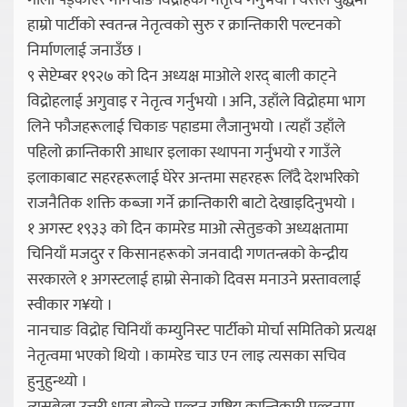
गोली पड्काएर नानचाङ विद्रोहको नेतृत्व गर्नुभयो । यसले युद्धमा
हाम्रो पार्टीको स्वतन्त्र नेतृत्वको सुरु र क्रान्तिकारी पल्टनको
निर्माणलाई जनाउँछ ।
९ सेप्टेम्बर १९२७ को दिन अध्यक्ष माओले शरद् बाली काट्ने
विद्रोहलाई अगुवाइ र नेतृत्व गर्नुभयो । अनि, उहाँले विद्रोहमा भाग
लिने फौजहरूलाई चिकाङ पहाडमा लैजानुभयो । त्यहाँ उहाँले
पहिलो क्रान्तिकारी आधार इलाका स्थापना गर्नुभयो र गाउँले
इलाकाबाट सहरहरूलाई घेरेर अन्तमा सहरहरू लिँदै देशभरिको
राजनैतिक शक्ति कब्जा गर्ने क्रान्तिकारी बाटो देखाइदिनुभयो ।
१ अगस्ट १९३३ को दिन कामरेड माओ त्सेतुङको अध्यक्षतामा
चिनियाँ मजदुर र किसानहरूको जनवादी गणतन्त्रको केन्द्रीय
सरकारले १ अगस्टलाई हाम्रो सेनाको दिवस मनाउने प्रस्तावलाई
स्वीकार ग¥यो ।
नानचाङ विद्रोह चिनियाँ कम्युनिस्ट पार्टीको मोर्चा समितिको प्रत्यक्ष
नेतृत्वमा भएको थियो । कामरेड चाउ एन लाइ त्यसका सचिव
हुनुहुन्थ्यो ।