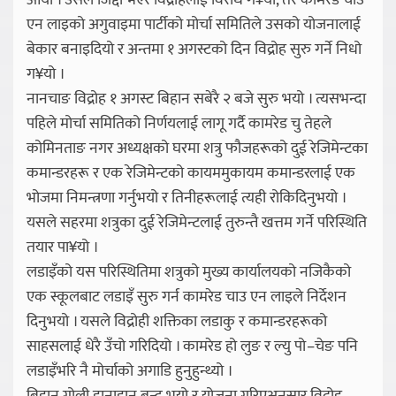
आयो । उसले जिद्दी भएर विद्रोहलाई विरोध ग¥यो, तर कामरेड चाउ
एन लाइको अगुवाइमा पार्टीको मोर्चा समितिले उसको योजनालाई
बेकार बनाइदियो र अन्तमा १ अगस्टको दिन विद्रोह सुरु गर्ने निधो
ग¥यो ।
नानचाङ विद्रोह १ अगस्ट बिहान सबेरै २ बजे सुरु भयो । त्यसभन्दा
पहिले मोर्चा समितिको निर्णयलाई लागू गर्दै कामरेड चु तेहले
कोमिनताङ नगर अध्यक्षको घरमा शत्रु फौजहरूको दुई रेजिमेन्टका
कमान्डरहरू र एक रेजिमेन्टको कायममुकायम कमान्डरलाई एक
भोजमा निमन्त्रणा गर्नुभयो र तिनीहरूलाई त्यही रोकिदिनुभयो ।
यसले सहरमा शत्रुका दुई रेजिमेन्टलाई तुरुन्तै खत्तम गर्ने परिस्थिति
तयार पा¥यो ।
लडाइँको यस परिस्थितिमा शत्रुको मुख्य कार्यालयको नजिकैको
एक स्कूलबाट लडाइँ सुरु गर्न कामरेड चाउ एन लाइले निर्देशन
दिनुभयो । यसले विद्रोही शक्तिका लडाकु र कमान्डरहरूको
साहसलाई धेरै उँचो गरिदियो । कामरेड हो लुङ र ल्यु पो–चेङ पनि
लडाइँभरि नै मोर्चाको अगाडि हुनुहुन्थ्यो ।