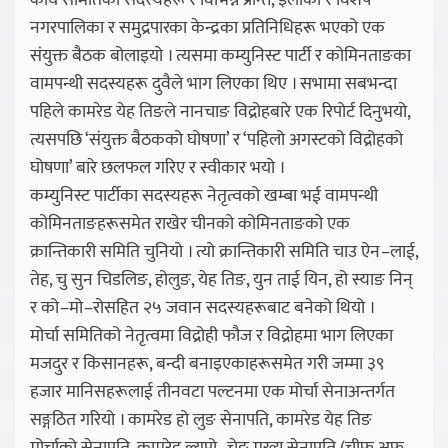
कार्य समितिका सदस्यहरू र विभिन्न प्रान्त, इलाका र विशेष
नगरपालिका र समुद्रपारका केन्द्रका प्रतिनिधिहरू भएको एक
संयुक्त बैठक बोलाइयो । त्यसमा कम्युनिस्ट पार्टी र कोमिनताङका
वामपन्थी सदस्यहरू दुवैले भाग लिएका थिए । सभामा सबभन्दा
पहिले कामरेड येह तिङले नानचाङ विद्रोहबारे एक रिपोर्ट दिनुभयो,
त्यसपछि ‘संयुक्त बैठकको घोषणा’ र ‘पहिलो अगस्टको विद्रोहको
घोषणा’ बारे छलफल गरिए र स्वीकार भयो ।
कम्युनिस्ट पार्टीका सदस्यहरू नेतृत्वको खम्बा भई वामपन्थी
कोमिनताङहरूसमेत राखेर चीनको कोमिनताङको एक
क्रान्तिकारी समिति चुनियो । त्यो क्रान्तिकारी समिति चाउ ऐन–लाई,
तेह, चु सुन चिडलिङ, होलुङ, येह तिङ, युन ताई यिन, हो स्याङ निन्
र को–मो–रोसहित २५ जवान सदस्यहरूबाट बनेको थियो ।
मोर्चा समितिको नेतृत्वमा विद्रोही फौज र विद्रोहमा भाग लिएका
मजदुर र किसानहरू, बन्दी बनाइएकाहरूसमेत गरी जम्मा ३९
हजार मानिसहरूलाई तीनवटा पल्टनमा एक मोर्चा सेनाअन्तर्गत
सङ्गठित गरियो । कामरेड हो लुङ सेनापति, कामरेड येह तिङ