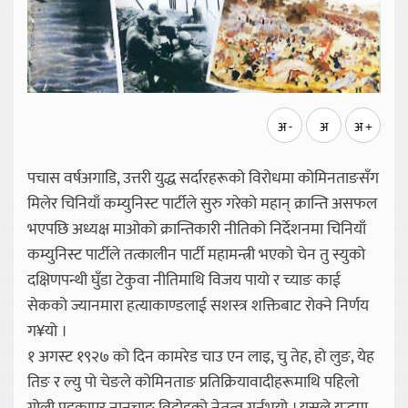
अ -
अ
अ +
पचास वर्षअगाडि, उत्तरी युद्ध सर्दारहरूको विरोधमा कोमिनताङसँग
मिलेर चिनियाँ कम्युनिस्ट पार्टीले सुरु गरेको महान् क्रान्ति असफल
भएपछि अध्यक्ष माओको क्रान्तिकारी नीतिको निर्देशनमा चिनियाँ
कम्युनिस्ट पार्टीले तत्कालीन पार्टी महामन्त्री भएको चेन तु स्युको
दक्षिणपन्थी घुँडा टेकुवा नीतिमाथि विजय पायो र च्याङ काई
सेकको ज्यानमारा हत्याकाण्डलाई सशस्त्र शक्तिबाट रोक्ने निर्णय
ग¥यो ।
१ अगस्ट १९२७ को दिन कामरेड चाउ एन लाइ, चु तेह, हो लुङ, येह
तिङ र ल्यु पो चेङले कोमिनताङ प्रतिक्रियावादीहरूमाथि पहिलो