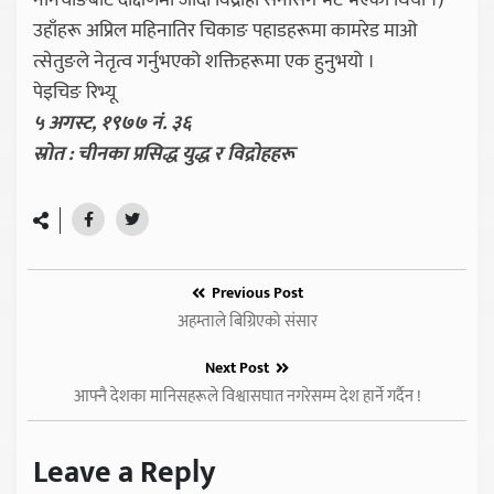
नानचाङबाट दक्षिणमा जाँदा विद्रोही सेनासँग भेट भएको थियो ।)
उहाँहरू अप्रिल महिनातिर चिकाङ पहाडहरूमा कामरेड माओ
त्सेतुङले नेतृत्व गर्नुभएको शक्तिहरूमा एक हुनुभयो ।
पेइचिङ रिभ्यू
५ अगस्ट, १९७७ नं. ३६
स्रोत : चीनका प्रसिद्ध युद्ध र विद्रोहहरू
Previous Post
अहम्ताले बिग्रिएको संसार
Next Post
आफ्नै देशका मानिसहरूले विश्वासघात नगरेसम्म देश हार्ने गर्दैन !
Leave a Reply