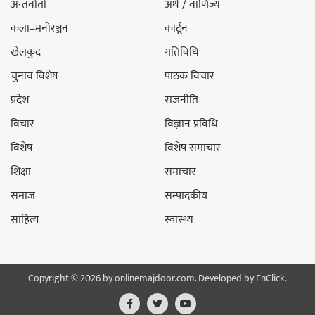
अन्तर्वार्ता
अर्थ / वाणिज्य
कला–मनोरञ्जन
कार्टून
खेलकुद
गतिविधि
चुनाव विशेष
पाठक विचार
प्रदेश
राजनीति
विचार
विज्ञान प्रविधि
विशेष
विशेष समाचार
शिक्षा
समाचार
समाज
सम्पादकीय
साहित्य
स्वास्थ्य
Copyright © 2026 by onlinemajdoor.com. Developed by
FnClick.