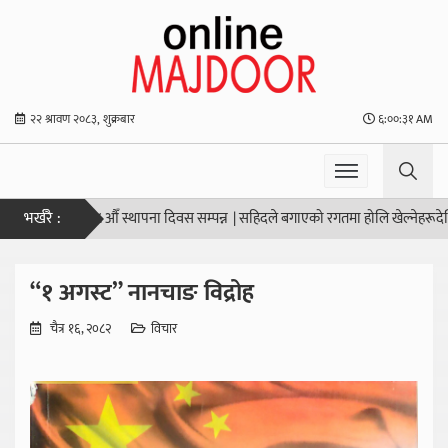
२२ श्रावण २०८३, शुक्रबार
६:००:३२ AM
भर्खरै :
ङ्घको ५८ औँ स्थापना दिवस सम्पन्न
|
सहिदले बगाएको रगतमा होलि खेल्नेहरूदेखि सावधान
“१ अगस्ट” नानचाङ विद्रोह
चैत्र १६, २०८२
विचार