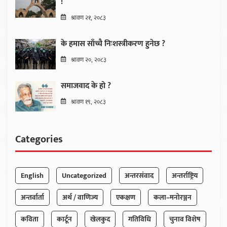
!
श्रावण २१, २०८३
के हमास साँच्चै निःशस्त्रीकरण हुनेछ ?
श्रावण २०, २०८३
समाजवाद के हो ?
श्रावण १९, २०८३
Categories
English
Uncategorized
अन्तरसंवाद
अन्तर्राष्ट्रिय
अन्तर्वार्ता
अर्थ / वाणिज्य
एकक्षण
कला–मनोरञ्जन
कविता
कार्टून
खेलकुद
गतिविधि
चुनाव विशेष