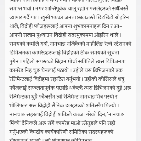
बिहान गोली हानाहान बन्द भयो र योजना गरिएअनुसार विद्रोह
समाप्त भयो । नगर शान्तिपूर्वक चालू रह्यो र पसलेहरूले सधैँजस्तै
व्यापार गर्दै गए । खुसी भएका जनता छालजस्तै छिटछिटो ओइरिन
थाले, विद्रोही फौजहरूलाई आफ्ना शुभकामनाहरू दिन र आ–
आफ्नो सलाम पु¥याउन विद्रोही सदरमुकाममा ओइरिन थाले ।
समयको कमीले गर्दा, नानचाङ नजिकैको माहौलिङ रेल्वे स्टेसनको
डिभिजनका कामरेडहरूलाई विद्रोहको ठीक समयको सूचना
पुगेन । पहिलो अगस्टको बिहान मोर्चा समितिले त्यस डिभिजनमा
कामरेड निह चुङ चेनलाई पठायो । उहाँले यस डिभिजनको एक
रेजिमेन्टलाई विद्रोहमा सङ्गठित गर्नुभयो । उहाँको कोसिसले शत्रु
फौजलाई सफलतापूर्वक पछाडि धकेल्दै त्यस डिभिजनको दुई अरू
रेजिमेन्टका थुप्रै फौजसँग त्यो रेजिमेन्ट नानचाङभित्र पस्यो र
भोलिपल्ट अरू विद्रोही सैनिक दलहरूको शक्तिसँग मिल्यो ।
नानचाङ सहरलाई विद्रोही शक्तिले कब्जा गरेको दिन, ‘नानचाङ
मिंको’ दैनिकले अरू सँगै कामरेड माओ त्सेतुङले पनि सही
गर्नुभएको ‘केन्द्रीय कार्यकारिणी समितिका सदस्यहरूको