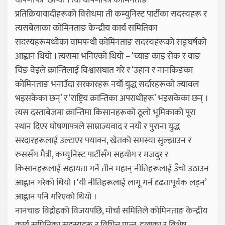
घोषणापत्र’ छाप्यो । त्यो घोषणापत्र कोमिनताङ
प्रतिक्रियावादीहरूको विरोधमा ती कम्युनिस्ट पार्टीका सदस्यहरू र
त्यसबेलाका कोमिनताङ केन्द्रीय कार्य समितिका
सदस्यहरूमध्येका वामपन्थी कोमिनताङ सदस्यहरूको सङ्घर्षको
आह्वान थियो । त्यसमा भनिएको थियो – ‘च्याङ काइ सेक र वाङ
चिङ वेइले क्रान्तिलाई विश्वासघात गरे र ‘उहान र नानकिङका
कोमिनताङ भनाउँदा सरकारहरू नयाँ युद्ध सर्दारहरूको ज्यावल
भइसकेका छन्’ र ‘राष्ट्रिय क्रान्तिका अपराधीहरू’ भइसकेका छन् ।
त्यस दस्ताबेजमा क्रान्तिमा किसानहरूको ठूलो भूमिकाको पूरा
स्थान दिएर घोषणापत्रले साम्राज्यवाद र नयाँ र पुराना युद्ध
सरदारहरूलाई उल्टाएर फ्याक्न, खेतको समस्या सुल्झाउन र
रुससँग मैत्री, कम्युनिस्ट पार्टीसँग सहयोग र मजदुर र
किसानहरूलाई सहायता गर्ने तीन महान् नीतिहरूलाई उँचो उठाउन
आह्वान गरेको थियो । ‘यी नीतिहरूलाई लागू गर्न दृढतापूर्वक लड्न’
आह्वान पनि गरिएको थियो ।
नानचाङ विद्रोहको विजयपछि, मोर्चा समितिले कोमिनताङ केन्द्रीय