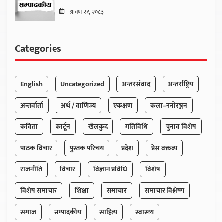
श्रावण २१, २०८३
Categories
English
Uncategorized
अन्तरसंवाद
अन्तर्राष्ट्रिय
अन्तर्वार्ता
अर्थ / वाणिज्य
एकक्षण
कला–मनोरञ्जन
कविता
कार्टून
खेलकुद
गतिविधि
चुनाव विशेष
पाठक विचार
पुस्तक परिचय
प्रदेश
प्रेस वक्तव्य
राजनीति
विचार
विज्ञान प्रविधि
विशेष
विशेष समाचार
शिक्षा
समाचार
समाचार विश्लेष्ण
समाज
सम्पादकीय
साहित्य
स्वास्थ्य