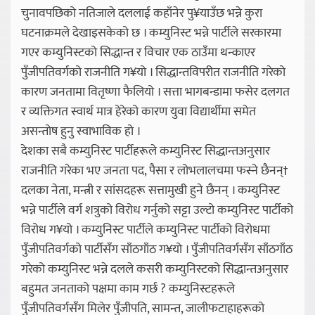
चुनावपछिको नतिजाले दललाई कहाँनेर पु¥याउँछ भन्ने कुरा
घटनाक्रमले देखाइसकेको छ । कम्युनिस्ट भन्ने पार्टीले सरकारमा
गएर कम्युनिस्टको सिद्धान्त र विचार एक ठाउँमा थन्काएर
पुँजीपतिवर्गको राजनीति ग¥यो । सिद्धान्तविपरीत राजनीति गरेको
कारण जनतामा वितृष्णा फैलियो । सत्ता भागबन्डामा फसेर दलगत
र व्यक्तिगत स्वार्थ मात्र हेरेको कारण युवा विद्यार्थीमा समेत
असन्तोष हुनु स्वाभाविक हो ।
देशका सबै कम्युनिस्ट पार्टीहरूले कम्युनिस्ट सिद्धान्तअनुसार
राजनीति गरेका भए जनता पद, पैसा र लोभलालचमा फस्ने छैनन्†
दलका नेता, मन्त्री र सांसदहरू सत्तामुखी हुने छैनन् । कम्युनिस्ट
भन्ने पार्टीले वर्ग शत्रुको विरोध गर्नुको सट्टा उल्टो कम्युनिस्ट पार्टीको
विरोध ग¥यो । कम्युनिस्ट पार्टीले कम्युनिस्ट पार्टीको विरोधमा
पुँजीपतिवर्गको पार्टीसँग साँठगाँठ ग¥यो । पुँजीपतिवर्गसँग साँठगाँठ
गरेको कम्युनिस्ट भन्ने दलले कसरी कम्युनिस्टको सिद्धान्तअनुसार
बहुमत जनताको पक्षमा काम गर्छ ? कम्युनिस्टहरूले
पुँजीपतिवर्गसँग मिलेर पुँजीपति, सामन्त, जालीफटाहाहरूको