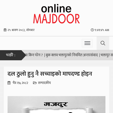
२५ श्रावण २०८३, सोमबार
९:४१:४६ AM
भर्खरै :
को प्राथमिकतामा किन परेन ?
|
बुक क्लव भक्तपुरको नियमित अन्तरसंवाद
|
भक्तपुर साकोसम
दल ठुलो हुनु नै सच्चाइको मापदण्ड होइन
चैत्र १७, २०८२
सम्पादकीय