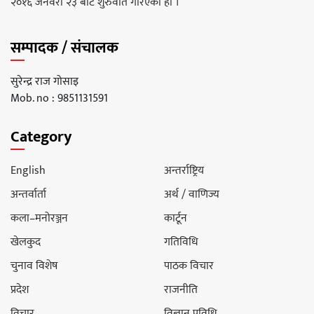
२०१६ जनवरी २३ बाट शुरुवात गरिएको हो ।
सम्पादक / संचालक
सुरेन्द्र राज गोसाइ
Mob. no : 9851131591
Category
English
अन्तर्राष्ट्रिय
अन्तर्वार्ता
अर्थ / वाणिज्य
कला–मनोरञ्जन
कार्टून
खेलकुद
गतिविधि
चुनाव विशेष
पाठक विचार
प्रदेश
राजनीति
विचार
विज्ञान प्रविधि