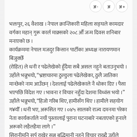
अ -
अ
अ +
भक्तपुर, २६ वैशाख । नेपाल क्रान्तिकारी महिला सङ्घले कामदार
वर्गका महान् गुरू कार्ल माक्र्सको २०८ औँ जन्म दिवस शनिबार
मनाएको छ ।
कार्यक्रममा नेपाल मजदुर किसान पार्टीका अध्यक्ष नारायणमान
बिजुक्छेँ
(रोहित) ले धनी र पढेलेखेको हुँदैमा सबै असल नहुने बताउनुभयो ।
उहाँले भन्नुभयो, “भ्रष्टाचारमा ठुल्ठुला पढेलेखेका, ठुलै जातिका
मान्छेको नाम आउँछन् । देशलाई पढेलेखेकाले नै धोका दिए । पैसा
भएपछि विदेश गए । भावना र विचार नहुँदा देशमा विध्वंस भयो ।”
उहाँले भन्नुभयो, “हिजो गरिब थिए, हामीसँग थिए । हामीले सहयोग
ग¥यौँ । धनी भए, अरूसित गए । ०४५ सालको राज्य दमनमा परेका
नेता कार्यकर्ताले नयाँ पुस्तालाई पुराना घटनाबारे नबताएको हुनाले
अरूको लहैलहैमा लागे ।”
सिरानीमुनि सर्प राखेर सुत्नु बुद्धिमानी नहुने विचार राख्दै उहाँले