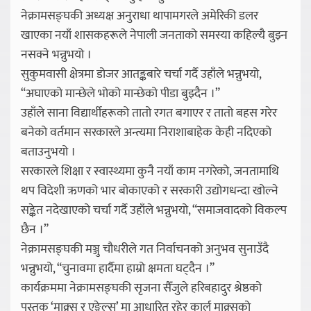
नेक्रामसङ्घकी अध्यक्ष अनुराधा थापामगरले अमेरिकी डलर
खाएका नयाँ शासकहरूले नेपाली जनताको समस्या कहिल्यै बुझ्न
नसक्ने भन्नुभयो ।
सुकुमवासी क्षेत्रमा डोजर आतङ्कबारे चर्चा गर्दै उहाँले भन्नुभयो,
“अघाएको मान्छेले भोको मान्छेको पीडा बुझ्दैन ।”
उहाँले साना विद्यार्थीहरूको तातो रगत बगाएर र तातो बहस गरेर
बनेको वर्तमान सरकारले अन्त्यमा निराशाबाहेक केही नदिएको
बताउनुभयो ।
सरकारले शिक्षा र स्वास्थ्यमा कुनै नयाँ काम नगरेको, जनतामाथि
थप विदेशी ऋणको भार बोकाएको र सरकारी उद्योगधन्दा खोल्ने
सङ्केत नदेखाएको चर्चा गर्दै उहाँले भन्नुभयो, “समाजवादको विकल्प
छैन ।”
नेक्रामसङ्घकी मञ्जु चौधरीले गत निर्वाचनको अनुभव सुनाउँदै
भन्नुभयो, “चुनावमा हार्दैमा हाम्रो क्षमता घट्दैन ।”
कार्यक्रममा नेक्रामसङ्घकी सृजना सैँजुले हरिबहादुर श्रेष्ठको
पुस्तक ‘माक्र्स र एङ्गेल्स’ मा आधारित रहेर कार्ल माक्र्सको