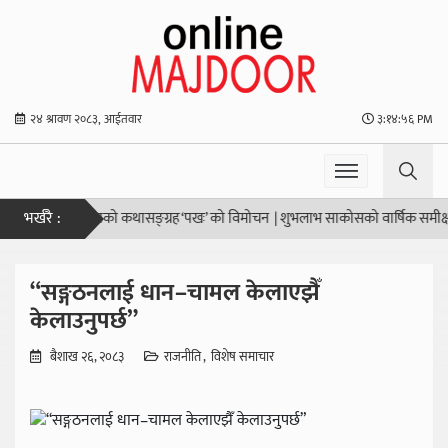
२४ श्रावण २०८३, आईतवार
३:१४:५६ PM
भर्खरै :
हो”
|
नेपालभाषाको कथासङ्ग्रह ‘पखः’ को विमोचन
|
शुभलाभ साकोसको वार्षिक समीक्षा सम्प
“सङ्गठनलाई धान–चामल केलाएझैँ
केलाउनुपर्छ”
बैशाख २६, २०८३
राजनीति
विशेष समाचार