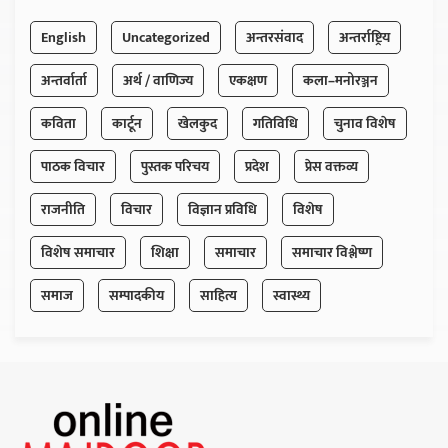
English
Uncategorized
अन्तरसंवाद
अन्तर्राष्ट्रिय
अन्तर्वार्ता
अर्थ / वाणिज्य
एकक्षण
कला–मनोरञ्जन
कविता
कार्टून
खेलकुद
गतिविधि
चुनाव विशेष
पाठक विचार
पुस्तक परिचय
प्रदेश
प्रेस वक्तव्य
राजनीति
विचार
विज्ञान प्रविधि
विशेष
विशेष समाचार
शिक्षा
समाचार
समाचार विश्लेष्ण
समाज
सम्पादकीय
साहित्य
स्वास्थ्य