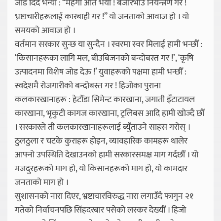
जोड दिँदै भन्यौँ : “महँगी अति भयो ! बजारभाउ नियन्त्रण गर !
भ्रष्टाचारीहरूलाई कारबाही गर !” यो जनताको आवाज हो । यो
समयको आवाज हो ।
वर्तमान सरकार सुन्छ या सुन्दैन । स्वरमा स्वर मिलाई हामी भन्छौँ :
‘किसानहरूका लागि मल, बीउबिजनको बन्दोबस्त गर !’, ‘कृषि
उत्पादनमा विशेष जोड देऊ !’ युवाहरूको पक्षमा हामी भन्छौँ :
स्वदेशमै रोजगारीको बन्दोबस्त गर ! हिजोका पुराना
कलकारखानाहरू : हेटौँडा सिमेन्ट कारखाना, जगाती इँटाटायल
कारखाना, भृकुटी कागज कारखाना, ट्रलिबस आदि हामी खोज्दै छौँ
। सरकारले ती कलकारखानाहरूलाई ब्युँताउने साहस गरोस् ।
ठुलठुला र चटके कुराहरू होइन, व्यावहारिक कामहरू थालेर
आफ्नो उपस्थिति देखाउनको हामी सरकारसमक्ष माग गर्दछौँ । यो
मजदुरहरूको माग हो, यो किसानहरूको माग हो, यो कामदार
जनताको माग हो ।
सुशासनको नारा दिएर, भ्रष्टाचारविरुद्ध नारा लगाउँदै फागुन २१
गतेको निर्वाचनपछि सिंहदरबार पसेको लस्कर देख्यौँ । हिजो