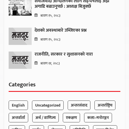
समाजवादी आन्दोलनको लागि सङ्घर्षलाई अझै
अगाडि बढाउनुपर्छ : अध्यक्ष बिजुक्छेँ
श्रावण १५, २०८३
देशको अवस्थाबारे उब्जिएका प्रश्न
श्रावण १५, २०८३
राजनीति, सरकार र सुशासनको नारा
श्रावण ११, २०८३
Categories
English
Uncategorized
अन्तरसंवाद
अन्तर्राष्ट्रिय
अन्तर्वार्ता
अर्थ / वाणिज्य
एकक्षण
कला–मनोरञ्जन