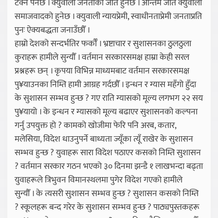
टेक्नै पर्नेछ । क्युवाली जनताको जीत हुनेछ । अन्तिम जीत क्युवाली
समाजवादको हुनेछ । क्युवाली न्यायप्रेमी, स्वाधीनताप्रेमी जनताप्रति
पुनः ऐक्यबद्धता जनाउँछौँ ।
हाम्रो देशको सन्दर्भतिर फर्कौँ । भ्रष्टाचार र सुशासनका ठुलठुला
कुराहरू हामीले सुन्यौँ । वर्तमान सरकारसमक्ष हाम्रा केही सरल
प्रश्नहरू छन् । कृपया विभिन्न माध्यमबाट वर्तमान सरकारसमक्ष
पु¥याउनका निम्ति हामी आग्रह गर्दछौँ । इन्धन र ग्यास महँगो हुँदा
के सुशासन सम्भव हुन्छ ? गए राति ग्यासको मूल्य लगभग २२ सय
पु¥यायो । के इन्धन र ग्यासको मूल्य बढाएर सुशासनको कल्पना
गर्नु उपयुक्त हो ? कामको खोजीमा फेरि पनि अरब, कतार,
मलेसिया, विदेश धाउनुपर्ने बाध्यता ज्यूँका त्यूँ राखेर के सुशासन
सम्भव हुन्छ ? युवाहरू सारा विदेश पठाएर कसको निम्ति सुशासन
? वर्तमान सरकार गठन भएको ३० दिनमा झन्डै १ लाखभन्दा बढ्ता
युवाहरूले त्रिभुवन विमानस्थलमा पुगेर विदेश गएको हामीले
सुन्यौँ । के त्यसरी सुशासन सम्भव हुन्छ ? सुशासन कसको निम्ति
? स्कूलहरू बन्द गरेर के सुशासन सम्भव हुन्छ ? पाठ्यपुस्तकहरू