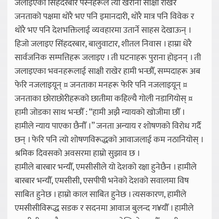
जलाइएको सिंहदरबार पस्नेहरूले त्यो खरानी साक्षी राखेर
जनताको पक्षमा थोरै भए पनि इमानदारी, थोरै मात्र पनि विवेक र
थोरै भए पनि देशभक्तिलाई व्यवहारमा उतार्ने साहस देखाऊन् ।
हिजो जलाइए सिंहदरबार, बालुवाटार, शीतल निवास । हाम्रा धेरै
सार्वजनिक सम्पत्तिहरू जलाइए । ती घटनाहरू पुराना होइनन् । ती
जलाइएका भवनहरूलाई साक्षी राखेर हामी भन्छौँ, सम्पदाहरू अब
फेरि नजलाइयून् ¤ जनताका मनहरू फेरि पनि नजलाइयून् ¤
जनताका छोराछोरीहरूको छातीमा कहिल्यै गोली नडागियोस् ¤
हामी जोडका साथ भन्छौँ : “हामी अझै न्यायको खोजीमा छौँ ।
हामीले न्याय पाएका छैनौँ ।” जनता अन्याय र शोषणको विरोध गर्दै
छन् । फेरि पनि त्यो शोषणविरूद्धको आवाजलाई कम नठानियोस् ।
श्रमिक दिवसको अवसरमा हाम्रो सुझाव छ ।
हामीले बारबार भन्यौँ, एमसीसीले यो देशको रक्षा हुनेछैन । हामीले
बारबार भन्यौँ, एमसीसी, एसपीपी भनेको देशको सवालमा विष
साबित हुनेछ । हाम्रो काल साबित हुनेछ । त्यसकारण, हामीले
एमसीसीविरूद्ध सडक र सदनमा आवाज बुलन्द ग¥यौँ । हामीले