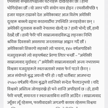
एमसीसी सम्झौतापश्चात्का घटनाहरू देखिरहेका छौँ । हामी
भोगिरहेका छौँ । यो जरुर पनि संयोग मात्र होइन । एमसीसीपछि ९
हजार माइल टाढाको देश अमेरिकाबाट आज विशेष अमेरिकी
दूतहरू बाक्लो ढङ्गमा काठमाडौँमा उपस्थिति जनाइरहेका छन् ।
अमेरिकी दूतावास कसरी नेपालमा खेल्दै छ ? हामी भोग्दै छौँ, हामी
देख्दै छौँ । हामी फेरि पनि साम्राज्यवादविरूद्ध लड्नका निम्ति
श्रमिक दिवसको अवसरमा जनतासमक्ष आह्वान गर्दै छौँ ।
अमेरिकाको शिकागो सहरको त्यो भावना, १४० वर्षअगाडिको
मजदुरहरूको त्यो सङ्घर्षबाट प्रेरणा लिएर भन्छौँ – “अमेरिकी
साम्राज्यवाद मुर्दावाद ।” अमेरिकी साम्राज्यवादको अन्त्य नभएसम्म
विश्वका मजदुरहरूले स्वतन्त्रताको स्वास फेर्न पाउने छैनन् ।
आज संयोगले बुद्ध जयन्ती पनि हो । यही धर्तीबाट आजभन्दा
२५७० वर्षअघि गौतम बुद्धले शान्तिको सन्देश फैलाउनुभयो । यदि
विश्वको अस्तित्व जोगाइराख्ने हो भने शान्ति अपरिहार्य छ । हो, हामी
फेरि थप्छौँ, समानता र स्वतन्त्रताबिना शान्ति आउँदैन । साम्राज्यवाद
ज्यूँका त्यूँ रहेसम्म, फासीवादको जगजगी कायम रहेसम्म विश्वमा