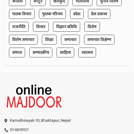
कविता
कार्टून
खेलकुद
गतिविधि
चुनाव विशेष
पाठक विचार
पुस्तक परिचय
प्रदेश
प्रेस वक्तव्य
राजनीति
विचार
विज्ञान प्रविधि
विशेष
विशेष समाचार
शिक्षा
समाचार
समाचार विश्लेष्ण
समाज
सम्पादकीय
साहित्य
स्वास्थ्य
Kamalbinayak-10, Bhaktapur, Nepal
01-6619107