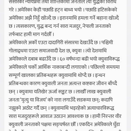
संसारका न्यायप्रेमी तथा शान्तिकामी जनताले त्यो युद्धको विरोध
गरे । अमेरिका केही पछाडि हट्न बाध्य भयो । पछाडि हटिसकेको
अमेरिका अझै निहुँ खोज्दै छ । इरानमाथि हमला गर्ने बहाना खोज्दै
छ । त्यसकारण, युद्ध बन्द गर्न सारा मजदुर, नेपाली जनताको
तर्फबाट हामी माग गर्दछौँ ।
अमेरिकाले अर्को एउटा दादागिरी संसारमा देखाउँदै छ । पश्चिमी
गोलाद्र्धमा एउटा समाजवादी देश छ, क्युवा । त्यो देशमाथि
अमेरिकाले दबाब बढाउँदै छ । ६० वर्षभन्दा बढी भयो क्युवाविरूद्ध
अमेरिकाले चर्को आर्थिक नाकाबन्दी लगाएको । पछिल्लो समयमा
सम्पूर्ण खालका प्रतिबन्धहरू क्युवामाथि थोप्दै छ । इन्धन
प्रतिबन्धका कारण क्युवाली जनता अत्यन्त कष्टकर जीवन बाँच्दै
छन् । क्युवामा यतिखेर ऊर्जा सङ्कट छ । लाखौँ लाख क्युवाली
जनता ‘मृत्यु या विजय’ को नारा लगाउँदै सडकमा छन्; कदापि
नझुक्ने अठोट गर्दै छन् । क्युवामाथि भइरहेको अत्याचारविरूद्ध
सारा मजदुरहरूले आवाज उठाउन आवश्यक छ । हामी निरन्तर वीर
क्युवाली जनताको पक्षमा सङ्घर्षरत छौँ । एकदिन अमेरिकाले घुँडा