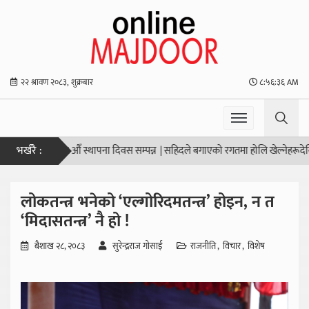
२२ श्रावण २०८३, शुक्रबार
८:५६:३६ AM
भर्खरै :
सङ्घको ५८ औँ स्थापना दिवस सम्पन्न
|
सहिदले बगाएको रगतमा होलि खेल्नेहरूदेखि सावधा
लोकतन्त्र भनेको ‘एल्गोरिदमतन्त्र’ होइन, न त
‘मिदासतन्त्र’ नै हो !
बैशाख २८, २०८३
सुरेन्द्रराज गोसाई
राजनीति
विचार
विशेष