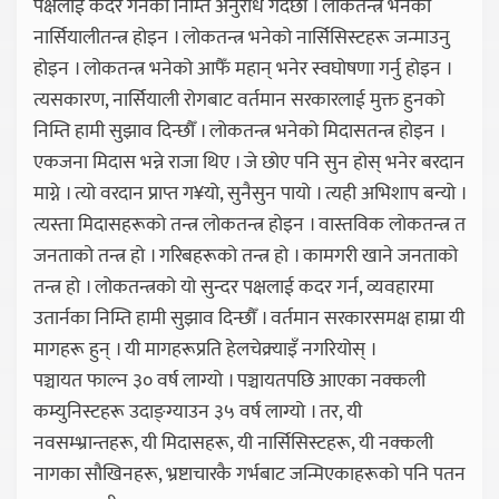
पक्षलाई कदर गर्नको निम्ति अनुरोध गर्दछौँ । लोकतन्त्र भनेको
नार्सियालीतन्त्र होइन । लोकतन्त्र भनेको नार्सिसिस्टहरू जन्माउनु
होइन । लोकतन्त्र भनेको आफैँ महान् भनेर स्वघोषणा गर्नु होइन ।
त्यसकारण, नार्सियाली रोगबाट वर्तमान सरकारलाई मुक्त हुनको
निम्ति हामी सुझाव दिन्छौँ । लोकतन्त्र भनेको मिदासतन्त्र होइन ।
एकजना मिदास भन्ने राजा थिए । जे छोए पनि सुन होस् भनेर बरदान
माग्ने । त्यो वरदान प्राप्त ग¥यो, सुनैसुन पायो । त्यही अभिशाप बन्यो ।
त्यस्ता मिदासहरूको तन्त्र लोकतन्त्र होइन । वास्तविक लोकतन्त्र त
जनताको तन्त्र हो । गरिबहरूको तन्त्र हो । कामगरी खाने जनताको
तन्त्र हो । लोकतन्त्रको यो सुन्दर पक्षलाई कदर गर्न, व्यवहारमा
उतार्नका निम्ति हामी सुझाव दिन्छौँ । वर्तमान सरकारसमक्ष हाम्रा यी
मागहरू हुन् । यी मागहरूप्रति हेलचेक्र्याइँ नगरियोस् ।
पञ्चायत फाल्न ३० वर्ष लाग्यो । पञ्चायतपछि आएका नक्कली
कम्युनिस्टहरू उदाङ्ग्याउन ३५ वर्ष लाग्यो । तर, यी
नवसम्भ्रान्तहरू, यी मिदासहरू, यी नार्सिसिस्टहरू, यी नक्कली
नागका सौखिनहरू, भ्रष्टाचारकै गर्भबाट जन्मिएकाहरूको पनि पतन