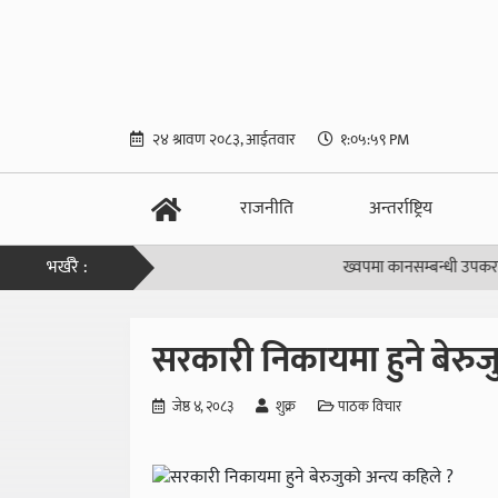
२४ श्रावण २०८३, आईतवार
१:०६:०० PM
राजनीति
अन्तर्राष्ट्रिय
भर्खरै :
ख्वपमा कानसम्बन्धी उपकरण पनि ह
सरकारी निकायमा हुने बेरुजु
जेष्ठ ४, २०८३
शुक्र
पाठक विचार