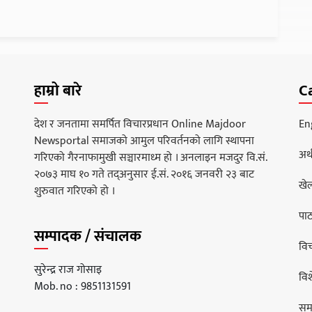
हाम्रो बारे
C
देश र जनतामा समर्पित विचारप्रधान Online Majdoor
En
Newsportal समाजको आमुल परिवर्तनको लागि स्थापना
अर्
गरिएको गैरनाफामुखी सञ्चारमाध्म हो । अनलाइन मजदुर वि.सं.
२०७३ माघ १० गते तद्अनुसार ई.सं. २०१६ जनवरी २३ बाट
खे
शुरुवात गरिएको हो ।
पा
सम्पादक / संचालक
वि
सुरेन्द्र राज गोसाइ
वि
Mob. no : 9851131591
सम