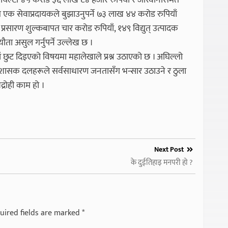
्ने रोयल्टी ४५ करोड ३६ लाख ८४ हजार रुपियाँ र जरिवानासमेत
ापत एक सेवाप्रदायकले बुझाउनुपर्ने ७३ लाख ४४ करोड रुपियाँ
रसारण शुल्कबापत चार करोड रुपियाँ, १४९ विद्युत् उत्पादक
ा असुल गर्नुपर्ने उल्लेख छ ।
ँ छुट दिइएको विषयमा महालेखाले प्रश्न उठाएको छ । अघिल्लो
 शासक दलहरूले सर्वसाधारण जनतासँग भन्सार उठाउने र ठुला
द्रोही काम हो ।
Next Post
के दुईतिहाइ मनपरी हो ?
uired fields are marked
*