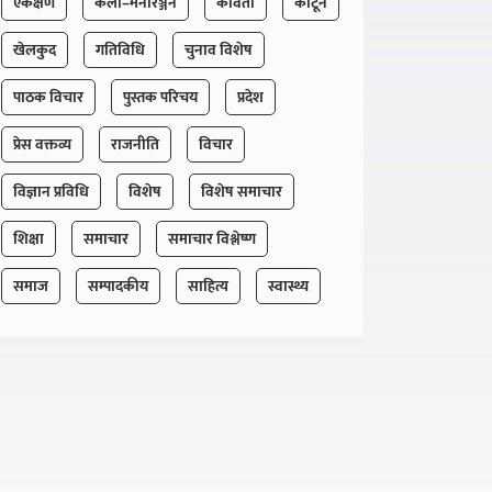
एकक्षण
कला–मनोरञ्जन
कविता
कार्टून
खेलकुद
गतिविधि
चुनाव विशेष
पाठक विचार
पुस्तक परिचय
प्रदेश
प्रेस वक्तव्य
राजनीति
विचार
विज्ञान प्रविधि
विशेष
विशेष समाचार
शिक्षा
समाचार
समाचार विश्लेष्ण
समाज
सम्पादकीय
साहित्य
स्वास्थ्य