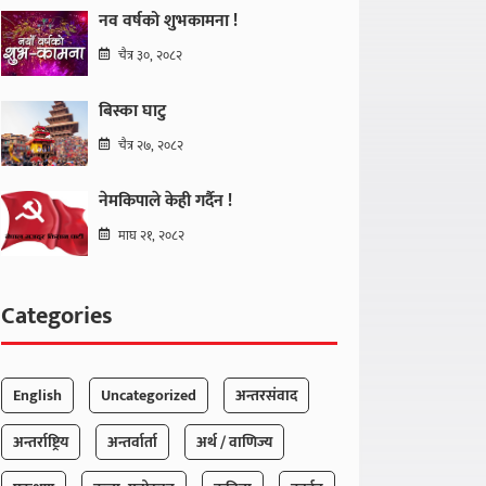
नव वर्षको शुभकामना !
चैत्र ३०, २०८२
बिस्का घाटु
चैत्र २७, २०८२
नेमकिपाले केही गर्दैन !
माघ २१, २०८२
Categories
English
Uncategorized
अन्तरसंवाद
अन्तर्राष्ट्रिय
अन्तर्वार्ता
अर्थ / वाणिज्य