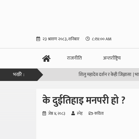
२३ श्रावण २०८३, शनिबार
८:१४:०० AM
राजनीति
अन्तर्राष्ट्रिय
भर्खरै :
शिलु महादेव दर्शन र केही जिज्ञासा
|
भारतका य
के दुईतिहाइ मनपरी हो ?
जेष्ठ ४, २०८३
स्नेह
कविता