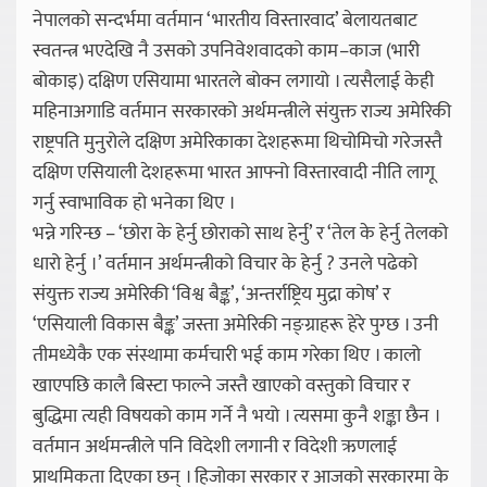
नेपालको सन्दर्भमा वर्तमान ‘भारतीय विस्तारवाद’ बेलायतबाट
स्वतन्त्र भएदेखि नै उसको उपनिवेशवादको काम–काज (भारी
बोकाइ) दक्षिण एसियामा भारतले बोक्न लगायो । त्यसैलाई केही
महिनाअगाडि वर्तमान सरकारको अर्थमन्त्रीले संयुक्त राज्य अमेरिकी
राष्ट्रपति मुनुरोले दक्षिण अमेरिकाका देशहरूमा थिचोमिचो गरेजस्तै
दक्षिण एसियाली देशहरूमा भारत आफ्नो विस्तारवादी नीति लागू
गर्नु स्वाभाविक हो भनेका थिए ।
भन्ने गरिन्छ – ‘छोरा के हेर्नु छोराको साथ हेर्नु’ र ‘तेल के हेर्नु तेलको
धारो हेर्नु ।’ वर्तमान अर्थमन्त्रीको विचार के हेर्नु ? उनले पढेको
संयुक्त राज्य अमेरिकी ‘विश्व बैङ्क’, ‘अन्तर्राष्ट्रिय मुद्रा कोष’ र
‘एसियाली विकास बैङ्क’ जस्ता अमेरिकी नङ्ग्राहरू हेरे पुग्छ । उनी
तीमध्येकै एक संस्थामा कर्मचारी भई काम गरेका थिए । कालो
खाएपछि कालै बिस्टा फाल्ने जस्तै खाएको वस्तुको विचार र
बुद्धिमा त्यही विषयको काम गर्ने नै भयो । त्यसमा कुनै शङ्का छैन ।
वर्तमान अर्थमन्त्रीले पनि विदेशी लगानी र विदेशी ऋणलाई
प्राथमिकता दिएका छन् । हिजोका सरकार र आजको सरकारमा के