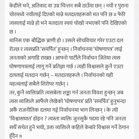
केहीले भने, अतिवाद वा उग्र चिन्तन सबै ठाउँमा छन् । नयाँ र पुराना
चोरमध्ये नयाँलाई दिएको मान्ने मतदाताहरूको मत पनि छ ¤ फेरि
त्यसलाई मान्ने हो भने मतदाता स्वयं चोखो नभएको पनि देखिएको
छ ।
मानिस एक बौद्धिक प्राणी हो । उसले सोचविचार गरेर एउटा दल
रोज्छ र त्यसप्रति ‘समर्पित’ हुन्छन् । निर्वाचनमा ‘घोषणापत्र’ लाई
जनताको अगाडि राख्छ । आफ्नो पार्टीले निर्वाचन जितेमा त्यस
घोषणापत्रलाई लागू गर्ने प्रतिज्ञा गर्छ । त्यही विश्वासले कुनै एउटा
दललाई मतदान गर्छन् – मतदाताहरूले । निर्वाचनको यही
महत्वलाई सबैले शिरोपर गर्छन् ।
तर, कुनै व्यक्तिप्रति त्यसबेला शङ्का गर्न जनता विवश हुन्छन् जब
त्यस व्यक्तिले आफैंले लेखेको ‘घोषणापत्र’ प्रति ‘समर्पित’ हुनुभन्दा
अर्कै राजनीतिक दलमा गई निर्वाचनमा भाग लिन्छन् । के त्यो
‘विश्वासघात’ होइन ? त्यस्ता व्यक्ति जुनसुकै पदमा रहे पनि जनता
सधैँ सचेत हुने भयो, उक्त व्यक्तिले कहिले केबारे विश्वास गर्ने ठेगान
हुँदैन ¤