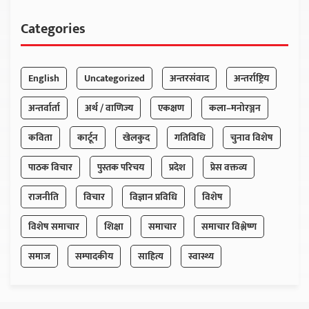
Categories
English
Uncategorized
अन्तरसंवाद
अन्तर्राष्ट्रिय
अन्तर्वार्ता
अर्थ / वाणिज्य
एकक्षण
कला–मनोरञ्जन
कविता
कार्टून
खेलकुद
गतिविधि
चुनाव विशेष
पाठक विचार
पुस्तक परिचय
प्रदेश
प्रेस वक्तव्य
राजनीति
विचार
विज्ञान प्रविधि
विशेष
विशेष समाचार
शिक्षा
समाचार
समाचार विश्लेष्ण
समाज
सम्पादकीय
साहित्य
स्वास्थ्य