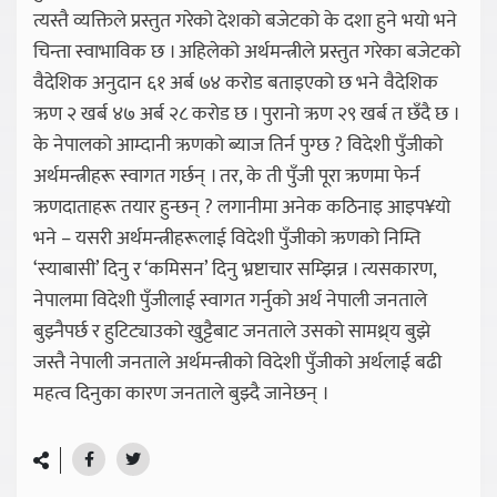
त्यस्तै व्यक्तिले प्रस्तुत गरेको देशको बजेटको के दशा हुने भयो भने
चिन्ता स्वाभाविक छ । अहिलेको अर्थमन्त्रीले प्रस्तुत गरेका बजेटको
वैदेशिक अनुदान ६१ अर्ब ७४ करोड बताइएको छ भने वैदेशिक
ऋण २ खर्ब ४७ अर्ब २८ करोड छ । पुरानो ऋण २९ खर्ब त छँदै छ ।
के नेपालको आम्दानी ऋणको ब्याज तिर्न पुग्छ ? विदेशी पुँजीको
अर्थमन्त्रीहरू स्वागत गर्छन् । तर, के ती पुँजी पूरा ऋणमा फेर्न
ऋणदाताहरू तयार हुन्छन् ? लगानीमा अनेक कठिनाइ आइप¥यो
भने – यसरी अर्थमन्त्रीहरूलाई विदेशी पुँजीको ऋणको निम्ति
‘स्याबासी’ दिनु र ‘कमिसन’ दिनु भ्रष्टाचार सम्झिन्न । त्यसकारण,
नेपालमा विदेशी पुँजीलाई स्वागत गर्नुको अर्थ नेपाली जनताले
बुझ्नैपर्छ र हुटिट्याउको खुट्टैबाट जनताले उसको सामथ्र्य बुझे
जस्तै नेपाली जनताले अर्थमन्त्रीको विदेशी पुँजीको अर्थलाई बढी
महत्व दिनुका कारण जनताले बुझ्दै जानेछन् ।