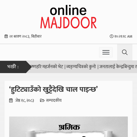
२१ श्रावण २०८३, बिहीबार
१०:२१:१९ AM
भर्खरै :
ा नगर प्रमुख कृष्णहरि महर्जनको भेट
|
व्यङ्ग्यचित्रको कुनो
|
जनतालाई केन्द्रबिन्दुमा राखेर 
‘हुटिट्याउँको खुट्टैदेखि चाल पाइन्छ’
जेष्ठ १८, २०८३
सम्पादकीय