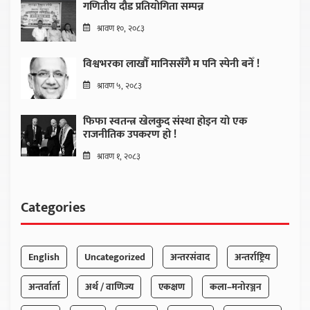
गणितीय दौड प्रतियोगिता सम्पन्न
श्रावण १०, २०८३
विश्वभरका लाखौँ मानिससँगै म पनि स्पेनी बनेँ !
श्रावण ५, २०८३
फिफा स्वतन्त्र खेलकुद संस्था होइन यो एक
राजनीतिक उपकरण हो !
श्रावण १, २०८३
Categories
English
Uncategorized
अन्तरसंवाद
अन्तर्राष्ट्रिय
अन्तर्वार्ता
अर्थ / वाणिज्य
एकक्षण
कला–मनोरञ्जन