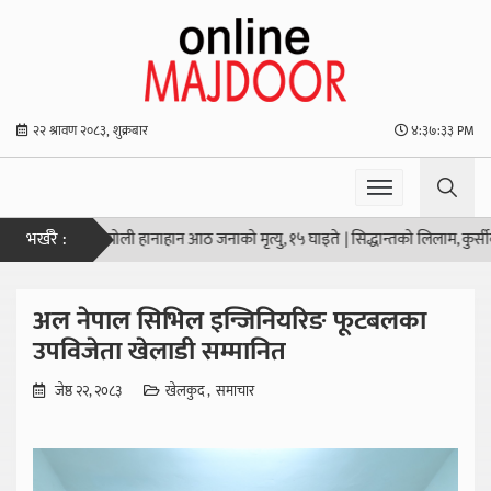
२२ श्रावण २०८३, शुक्रबार
४:३७:३४ PM
भर्खरै :
न्डको स्कूलमा गोली हानाहान आठ जनाको मृत्यु, १५ घाइते
|
सिद्धान्तको लिलाम, कुर्सीको 
अल नेपाल सिभिल इन्जिनियरिङ फूटबलका
उपविजेता खेलाडी सम्मानित
जेष्ठ २२, २०८३
खेलकुद
समाचार