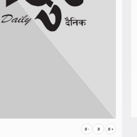
अ -
अ
अ +