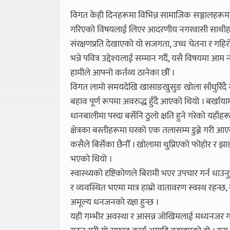
विगत केही दिनहरूमा विभिन्न सामाजिक सञ्जालहरू
गरिएको विषयलाई लिएर आदरणीय नगरवासी साथीहरूले
संरक्षणप्रति देखाएको यो सजगता, उच्च चेतना र गहिरो प्
भन्ने पवित्र उद्देश्यलाई सम्मान गर्दै, यसै विषयमा आ
हामीले आफ्नो कर्तव्य ठानेका छौँ ।
विगत लामो समयदेखि खासाङखुसुङ खोला साँघुरिँदै
बहाव पूर्ण रूपमा अवरुद्ध हुँदै आएको थियो । बर्
धानबालीमा पस्दा बर्सेनि ठुलो क्षति हुने गरेको यह
क्षेत्रका बस्तीहरूमा घरको एक तलासम्म डुब्ने गरी 
कसैले बिर्सेका छैनौँ । खोलामा थुप्रिएको फोहोर र झा
भएको थियो ।
स्वास्थ्यको दृष्टिकोणले बिरामी भएर उपचार गर्न धाउनु
र व्यवस्थित भएमा मात्र हाम्रो वातावरण स्वस्थ रहन्
अमूल्य धनजनको रक्षा हुन्छ ।
यही गम्भीर अवस्था र आसन्न जोखिमलाई मध्यनजर गर