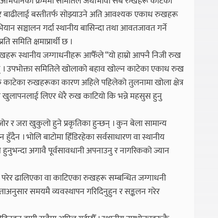
 अभियानको क्रममा समितिले जथाभावी सबै रुखहरू काटेको
े र बाढीलाई बस्तीतर्फ सोझ्याउने अति आवश्यक एकाध रुखहरू
न सञ्चालन गर्दा स्थानीय बासिन्दा तथा आवतजावत गर्ने
ि समिति क्षमाप्रार्थी छ ।
हरू स्थानीय जग्गाधनीहरू आफैँले “यो हाम्रो आफ्नै निजी रुख
् । उपभोक्ता समितिले खोलाको बहाव खोल्न काटेका एकाध रुख
ँ काटेका रुखहरूका कारण अहिले पहिलेको तुलनामा खोला क्षेत्र
 खुलापनलाई लिएर धेरै रुख काटियो कि भन्ने महसुस हुनु
र जरा खुकुलो हुने प्रकृतिका हुन्छन् । कुन बेला सामान्य
न हुँदैन । भोलि बाटोमा हिँडिरहेका सर्वसाधारण वा स्थानीय
हुनुभन्दा अगावै पूर्वसावधानी अपनाउनु र नागरिकको ज्यान
ो परेर ढालिएका वा काटिएका रुखहरू सम्बन्धित जग्गाधनी
अनुसार समयमै व्यवस्थापन गरिदिनुहुन र सङ्कलन गरेर