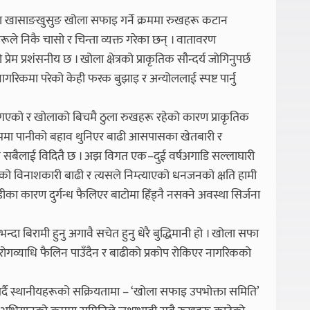
मा खासाङखुसुङ खोला सफाइ गर्ने क्रममा रुखहरू कटान
 निकै चासो र चिन्ता व्यक्त गरेका छन् । वातावरण
रेम प्रशंसनीय छ । खोला क्षेत्रको प्राकृतिक सौन्दर्य जोगिनुपर्छ
म नागरिकमा परेको केही फरक बुझाइ र अन्योललाई स्पष्ट पार्नु
 गएको र खोलाको बिचमै ठुला रुखहरू रहेको कारण प्राकृतिक
खायाममा पानीको बहाव थुनिएर बाढी आसपासका खेतबारी र
ाँहरू सबैलाई विदितै छ । अझ विगत एक–दुई वर्षअगाडि सल्लाघारी
आएको विनाशकारी बाढी र त्यसले निम्त्याएको धनजनको क्षति हामी
डीका कारण दुर्गन्ध फैलिएर बाटोमा हिँड्नै नसक्ने अवस्था सिर्जना
भन्दा बिरामी हुनु अगावै सचेत हुनु धेरै बुद्धिमानी हो । खोला सफा
छ, रोगव्याधि फैलिन पाउँदैन र बाढीको प्रकोप रोकिएर नागरिकको
्दै स्थानीयहरूको सक्रियतामा – ‘खोला सफाइ उपभोक्ता समिति’