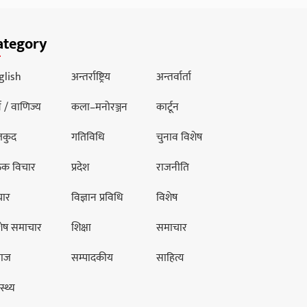
ategory
glish
अन्तर्राष्ट्रिय
अन्तर्वार्ता
थ / वाणिज्य
कला–मनोरञ्जन
कार्टून
लकुद
गतिविधि
चुनाव विशेष
ठक विचार
प्रदेश
राजनीति
चार
विज्ञान प्रविधि
विशेष
शेष समाचार
शिक्षा
समाचार
ाज
सम्पादकीय
साहित्य
स्थ्य