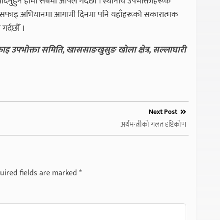
दिनुहुन हामी सबैमा अपिल गर्दछौँ । स्थानीय उपभोक्ताहरूकै
ो यो सफाइ अभियानमा आगामी दिनमा पनि यहाँहरूको सकारात्मक
र्दछौँ ।
इ उपभोक्ता समिति, खाससाङखुसुङ खोला क्षेत्र, सल्लाघारी
Next Post
अर्थमन्त्रीको गलत दृष्टिकोण
uired fields are marked
*