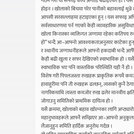
गठन गरी यो सफाइ कार्य अगाडि बढाइएको हो । यस
होइन । खोलाको बिचमा परेर पानीको बहावलाई थुन्न
आपसी सरसल्लाहमा हटाइएका हुन् । यस सफाइ अभिया
सर्वसाधारणमा पर्न गएको केही व्यावहारिक असुविधाप्रत
खोला किनारका व्यक्तिगत जग्गामा रहेका कतिपय रुख
हो” भन्दै आ–आफ्नो आवश्यकताअनुसार काटेका हुन
र स्थानीय जग्गाधनीहरूले आफ्नो हकदाबी भन्दै आफै
केही बढी खुला र सफा देखिएको स्वाभाविक हो । यसै
स्वाभाविक भए पनि वास्तविक परिस्थिति यही नै हो ।
विशेष गरी पिपलजस्ता रुखहरू प्राकृतिक रूपमै कमजोर 
हावाहुरीमा पनि ती रुखहरू ढल्छन्, त्यसको कुनै ठेगा
नागरिकमाथि त्यस्ता कमजोर रुख ढलेर मानवीय क्षति 
जोगाउनु समितिको प्राथमिक दायित्व हो ।
यसै क्रममा, खोलाको बहाव खोल्नका लागि अप्ठ्यार
महानुभावहरूले आफ्नै सम्झिएर आ–आफ्नो अनुकूलता
लैजानुहुन समिति हार्दिक अनुरोध गर्दछ ।