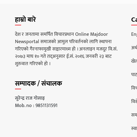
हाम्रो बारे
C
देश र जनतामा समर्पित विचारप्रधान Online Majdoor
En
Newsportal समाजको आमुल परिवर्तनको लागि स्थापना
अर्
गरिएको गैरनाफामुखी सञ्चारमाध्म हो । अनलाइन मजदुर वि.सं.
२०७३ माघ १० गते तद्अनुसार ई.सं. २०१६ जनवरी २३ बाट
खे
शुरुवात गरिएको हो ।
पा
सम्पादक / संचालक
वि
सुरेन्द्र राज गोसाइ
वि
Mob. no : 9851131591
सम
स्वा