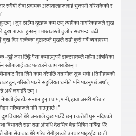
ार रुपैयाँ सेवा प्रदायक अस्पतालहरूलाई भुक्तानी गरिसकेको र
।’
ै हुन्छन् । जुन ठाउँमा दुष्टहरू कम छन् त्यहाँका नागरिकहरूले सुख
ताले दुःख पाएका हुन्छन् । भारतजस्तो ठुलो र सबभन्दा बढी
दिन पल्केका दुष्टहरूले मुखले राम्रो कुरो गर्दै व्यवहारमा
दुई जना छिट्टै पैसा कमाउनुपर्ने डाक्टरहरूले महँगा औषधिका
् रबीमालाई टाट पल्टाउने काम गराउँछन् ।
बीमाबाट पैसा लिने काम गरेपछि गञ्जागोल सुरू भयो । तिनीहरूको
बर हुन्, गरिबले पाउने सहुलियत धनीले पनि पाउनुपर्छ अर्थात्
ने अर्थ लगाइँदै छन् ।
ेपाली ईश्वरकै सन्तान हुन् । घाम, पानी, हावा जसरी गरिब र
र होइन गरिबहरूले पनि पाउनुपर्छ ।”
ट विचारले धेरै जनताले दुःख पाउँदै छन् । करोडौँ घुस नदिएको
िभागले राम्रा राम्रा औषधि देशभित्र बेच्न भित्रिन नदिँदा धेरै
तै बीमा सेवाबाट धेरै गरिब रोगीहरूको उपचार पाइरहँदा छाती