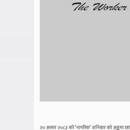
२० असार २०८३ को ‘नागरिक’ शनिबार को अङ्कमा छापियो