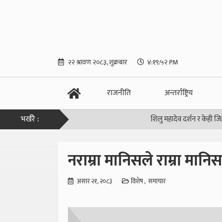
२२ श्रावण २०८३, शुक्रबार
४:१९:५३ PM
राजनीति
अन्तर्राष्ट्रिय
भर्खरै :
शिलु महादेव दर्शन र केही जिज्ञासा
|
भार
नराम्रा मानिसले राम्रा मानि
असार २१, २०८३
विशेष
समाचार