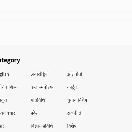
ategory
glish
अन्तर्राष्ट्रिय
अन्तर्वार्ता
थ / वाणिज्य
कला–मनोरञ्जन
कार्टून
लकुद
गतिविधि
चुनाव विशेष
ठक विचार
प्रदेश
राजनीति
चार
विज्ञान प्रविधि
विशेष