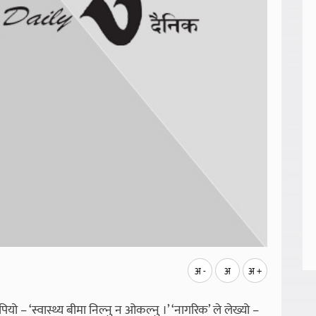
अ -
अ
अ +
 – ‘स्वास्थ्य बीमा निल्नु न ओकल्नु ।’ ‘नागरिक’ ले लेख्यो –