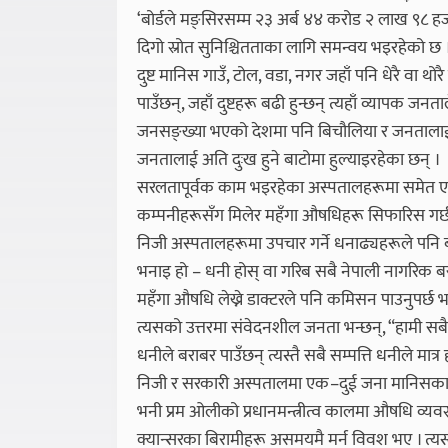
‘बोर्डले मङ्सिरसम्म २३ अर्ब ४४ करोड २ लाख ९८ हज
दिगो स्रोत सुनिश्चितताका लागि समन्वय भइरहेको छ 
दुष्ट मानिस गाउँ, टोल, वडा, नगर जहाँ पनि धेरै वा थोर
पाउँछन्, जहाँ दुष्टहरू बढी हुन्छन् त्यहाँ व्यापक जन
जनसङ्ख्या भएको देशमा पनि बिचौलिया र जनतालाई दुःख 
जनतालाई अति दुःख हुने बाटोमा हुल्याइरहेका छन् ।
सरलतापूर्वक काम भइरहेका अस्पतालहरूमा समेत एक–
कम्पनीहरूसँग मिलेर महँगा औषधिहरू सिफारिस गर्छन
निजी अस्पतालहरूमा उपचार गर्ने धनाढ्यहरूले पनि 
भनाइ हो – धनी होस् वा गरिब सबै नेपाली नागरिक बरा
महँगा औषधि लेख्ने डाक्टरले पनि कमिसन पाउनुपर्छ भन्
त्यसको उत्तरमा संवेदनशील जनता भन्छन्, “हामी सबै न
धनीले बराबर पाउँछन् त्यस्तै सबै सम्पत्ति धनीले मात्
निजी र सरकारी अस्पतालमा एक–दुई जना मानिसका दुष्
भनी प्रम ओलीको प्रधानमन्त्रीत्व कालमा औषधि व्यवस्था व
क्यान्सरका बिरामीहरू असमयमै मर्न विवश भए । त्यस्