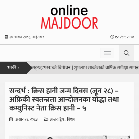
२४ श्रावण २०८३, आईतवार
१२:२५:५३ PM
भर्खरै :
ो कथासङ्ग्रह ‘पखः’ को विमोचन
|
शुभलाभ साकोसको वार्षिक समीक्षा सम्पन्न
|
सूर्यविना
सन्दर्भ : क्रिस हानी जन्म दिवस (जून २८) –
अफ्रिकी स्वतन्त्रता आन्दोलनका योद्धा तथा
कम्युनिस्ट नेता क्रिस हानी – ५
असार २१, २०८३
अन्तर्राष्ट्रिय
विशेष