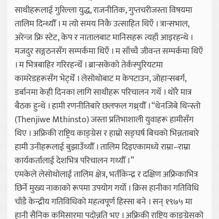
साथीहरूलाई गुरिल्ला युद्ध, राजनीतिक, गुप्तचरीजस्ता विषयमा
तालिम दिन्थ्यौँ । म त्यो समय निकै उत्साहित थिएँ । त्रान्सभाल,
अरेन्ज फ्रि स्टेट, केप र नातालबाट मानिसहरू त्यहाँ आइरहन्थे ।
मजदुर सङ्गठनसँग सम्पर्कमा थिएँ । म साँच्चै जीवन्त सम्पर्कमा थिएँ
। म भित्रबाहिर गरिरहन्थेँ । ब्रान्सकेको तेर्कस्पुरियटमा
कामरेडहरूसँग भेट्थेँ । लेसोथोबाट म केपटाउन, जोहान्सबर्ग,
डर्बानमा केही दिनका लागि साथीहरू परिचालन गर्थे । थोरै मात्र
बैठक हुन्थे । हामी रणनीतिबारे छलफल गथ्र्यौँ । “थेनजिबे थिन्स्तो
(Thenjiwe Mthinsto) जस्ता प्रतिभाशाली युवाहरू हामीसँग
थिए । अफ्रिकी राष्ट्रिय काङ्ग्रेस र हाम्रो सङ्घर्ष बिचको भिन्नताबारे
हामी उनीहरूलाई बुझाउँथ्यौँ । तालिम दिइएकामध्ये राम्रा–राम्रा
कार्यकर्तालाई देशभित्र परिचालन गथ्यौँ ।”
एमकेले लेसोथोलाई तालिम क्षेत्र, भर्तीकेन्द्र र दक्षिण अफ्रिकाभित्र
छिर्ने मुख्य नाकाको रूपमा उपयोग गर्यो । क्रिस हानीका गतिविधि
चाँडै केन्द्रीय गतिविधिको महत्वपूर्ण हिस्सा बने । सन् १९७५ मा
हानी सैनिक कमिसारमा पदोन्नति भए । अफ्रिकी राष्ट्रिय काङ्ग्रेसको