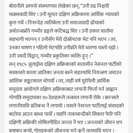
बोरानीले आफ्नो संस्मरणमा लेखेका छन्, “उनी दृढ निश्चयी
माक्र्सवादी थिए । उनी मूलतः दक्षिण अफ्रिकामा आर्थिक न्यायको
कुरा गर्थे । निःसन्देह त्यतिबेला उनी समाजवादी ढाँचाको
अर्थतन्त्रप्रति गम्भीर ढङ्गले कटिबद्ध थिए । उनी डकार वार्तामा
सहभागी भएनन् र उनीसँग मेरो दोस्रोपटक भेट पनि भएन । तर,
उनका भाषण र पहिलो भेटपछि उनीप्रति मेरो धारणा यस्तो रह्यो ।
उनी ज्यादै विद्वान्, गम्भीर प्रकृतिका व्यक्ति हुन् ।”
सन् १९८५ जुलाईमा दक्षिण अफ्रिकाको सत्तासीन नेसनल पार्टीको
सरकारले काला जातिका जनता बस्ने सहरमाथि नियन्त्रण जमाउन
आंशिक सङ्कटकाल थोपर्यो । तर, त्यही वर्ष युरोपेली आर्थिक
समुदाय आयोगले दक्षिण अफ्रिकाबाट लगानी फिर्ता गर्न आह्वान
गरेपछि समुदायका १० देशहरूले तत्काल लगानी रोके । फ्रान्सले
लगानीमाथि प्रतिबन्ध नै लगायो । यसले नेसनल पार्टीलाई संवादको
बाटोमा आउन बाध्य पार्यो । यद्यपि नाकाबन्दीको सिकार फेरि पनि
दक्षिणी अफ्रिकी शोषितपीडित जनता नै भए । जनताको जीवन थप
कष्टकर बन्यो, गोराहरूको जीवनमा भने कुनै तलमाथि भएन ।