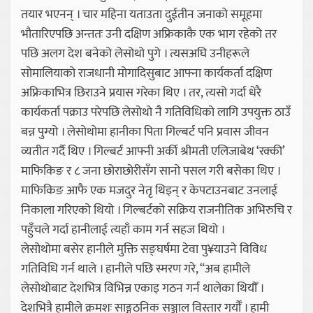
तयार भएनन् । चार महिना यताउता दुईतीन जनाको समूहमा
भौतारिएपछि अन्ततः उनी दक्षिण अफ्रिकाकै एक भाग रहेको तर
पछि अलग देश बनेको लेसोथो पुगे । त्यसअघि उनीहरूले
सोमालियाको राजधानी मोगादिसुबाट आफ्ना कार्यकर्ता दक्षिण
अफ्रिकाभित्र छिराउने प्रयास गरेका थिए । तर, त्यसो गर्दा धेरै
कार्यकर्ता पक्राउ परेपछि लेसोथो नै गतिविधिको लागि उपयुक्त ठाउँ
बन्न पुग्यो । लेसोथोमा हानीका पिता गिल्बर्ट पनि प्रवास जीवन
व्यतीत गर्दै थिए । गिल्बर्ट आफ्नी अर्की श्रीमती एलिजाबेथ ‘रक्की’
माफिकिङ र ८ जना छोराछोरीसँग सानो पसल गरी बसेका थिए ।
माफिकिङ आफै एक मजदुर नेतृ थिइन् र केपटाउनबाट उनलाई
निकाला गरिएको थियो । गिल्बर्टको सक्रिय राजनीतिक अभिरुचि र
पहुँचले गर्दा हानीलाई त्यहाँ काम गर्न सहज थियो ।
लेसोथोमा बसेर हानीले मुक्ति सङ्घर्षमा टेवा पु¥याउने विविध
गतिविधि गर्न थाले । हानीले पछि स्मरण गरे, “अब हामीले
लेसोथोबाट देशभित्र विभिन्न एकाइ गठन गर्न थालेका थियौँ ।
देशभित्रै हामीले क्रमशः साङ्गठनिक सञ्जाल विस्तार गर्यौँ । हामी