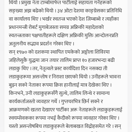
थियो । प्रमुख नेता टाम्बोमार्फत पार्टीलाई सहायता गर्नेहरूको
सङ्ख्या अझ बढेको थियो । ३४ ओटा देशमा काङ्ग्रेसका प्रतिनिधि
वा कार्यालय थिए । भर्खर स्वतन्त्र भएको देश जिम्बाब्वे र त्यहाँका
प्रधानमन्त्री रोबर्ट मुगाबेजस्ता समग्र अफ्रिकी महादेशको
स्वतन्त्रताका पक्षपातीहरूले दक्षिण अफ्रिकी मुक्ति आन्दोलनप्रति
अतुलनीय सद्भाव प्रदर्शन गरेका थिए ।
सन् १९७० को दशकमा स्थापित एमकेको अङ्गोला शिविरमा
जहिलेसुकै युद्धमा जान तयार तालिम प्राप्त १० हजारभन्दा बढी
लडाकु थिए । तर, नेतृत्वले प्रस्ट कार्यदिशा दिन नसक्दा ती
लडाकुहरूमा असन्तोष र निराशा छाएको थियो । उनीहरूले भावना
बुझ्न सक्ने नेताका रूपमा क्रिस हानीलाई मात्र देखेका थिए ।
किनभने, उनी लडाकुहरूसँगै सुत्थे, तालिम लिन्थे र सामान्य
कार्यकर्ताजस्तो व्यवहार गर्थे । गुप्तचरभित्र छिर्न सक्ने र
आक्रमणको खतरा देखाएर पार्टीका अरू नेताहरूले लडाकुहरूलाई
स्वयम्सेवकका रूपमा नभई कैदीको रूपमा व्यवहार गरेका थिए ।
यस्तो असन्तोषबिच लडाकुहरूले बेलाबखत विद्रोहसमेत गरे । सन्