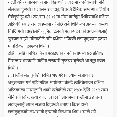
गल्ती गरे रचनात्मक सजाय दिइन्थ्यो र त्यसमा कार्यकर्ताकै पनि
संलग्नता हुन्थ्यो । प्रशासन र लडाकुबिचको दैनिक सम्बन्ध बलियो र
मैत्रीपूर्ण हुन्थ्यो । तर, सन् १९७९ मा नोभ कातेङ्गा शिविरमाथि दक्षिण
अफ्रिकी हवाई सेनाले हमला गरेपछि सबै शिविरको अवस्था क्रमशः
बिग्रँदै गयो । अङ्गोलाकै युनिटा दलको पटकपटकको आक्रमणलाई
चुपचाप सहने परिपाटीले पनि दक्षिण अफ्रिकी लडाकुहरूमा हतास
मानसिकता छाएको थियो ।
दक्षिण अफ्रिकाभित्र फिर्ता पठाइएका कार्यकर्तामध्ये ६० प्रतिशत
गिरफ्तार भएकाले पार्टीमा सरकारी गुप्तचर घुसेको आशङ्का प्रबल
थियो ।
तत्कालीन लडाकु शिविरभित्र भए गरेका ज्यान सजायबारे
अनुसन्धान गर्न पछि गठित आयोगमा बोल्दै त्यतिबेलाका दक्षिण
अफ्रिकाका उपराष्ट्रपति थाबो एम्बेकीले सन् १९८० देखि १९८९ सम्म
सैनिक विद्रोह, हत्या र बलात्कारको आरोपमा कम्तीमा ३४ जना
लडाकुलाई ज्यान सजाय दिइएको बताए । क्रिस हानी
लडाकुहरूको जथाभावी हत्याको विपक्षमा थिए । उनले भने,