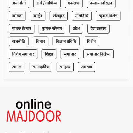
अन्तर्वार्ता
अर्थ / वाणिज्य
एकक्षण
कला–मनोरञ्जन
कविता
कार्टून
खेलकुद
गतिविधि
चुनाव विशेष
पाठक विचार
पुस्तक परिचय
प्रदेश
प्रेस वक्तव्य
राजनीति
विचार
विज्ञान प्रविधि
विशेष
विशेष समाचार
शिक्षा
समाचार
समाचार विश्लेष्ण
समाज
सम्पादकीय
साहित्य
स्वास्थ्य