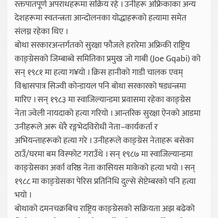
रक्तपातपूर्ण अपराधहरूमा सक्रिय रहे । उनीहरू अफ्रिकाका अन्य
देशहरूमा स्वतन्त्रता आन्दोलनका योद्धाहरूको हत्यामा समेत
संलग्न रहेका थिए ।
बोथा सरकारअन्तर्गतको सुरक्षा फौजले हरारेमा अफ्रिकी राष्ट्रिय
काङ्ग्रेसको जिम्बाब्वे समितिका प्रमुख जो गाबी (Joe Gqabi) को
सन् १९८१ मा हत्या ग¥यो । क्रिस हानीको गाडी चालक एवम्
विश्वासपात्र सिज्वी कोन्डायल पनि बोथा सरकारको षड्यन्त्रमा
मारिए । सन् १९८३ मा स्वाजिल्यान्डमा प्रवासमा रहेका काङ्ग्रेस
नेता ज्वेली नायदाको हत्या गरियो । आन्तरिक सुरक्षा ऐनको आडमा
उनीहरूले अरू धेरै रङ्गभेदविरोधी नेता–कार्यकर्ता र
अभियन्ताहरूको हत्या गरे । उनीहरूले काङ्ग्रेस नेताहरू बसेका
ठाउँ/घरमा बम विस्फोट गराउँथे । सन् १९८७ मा स्वाजिल्यान्डमा
काङ्ग्रेसका अर्का वरिष्ठ नेता कासियस माकेको हत्या भयो । सन्
१९८८ मा काङ्ग्रेसका पेरिस प्रतिनिधि दुल्से सेप्टेम्बरको पनि हत्या
भयो ।
बोथाको दमनचक्रबिच राष्ट्रिय काङ्ग्रेसको सक्रियता अझ बढेको