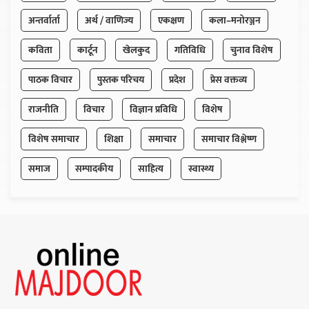
अन्तर्वार्ता
अर्थ / वाणिज्य
एकक्षण
कला–मनोरञ्जन
कविता
कार्टून
खेलकुद
गतिविधि
चुनाव विशेष
पाठक विचार
पुस्तक परिचय
प्रदेश
प्रेस वक्तव्य
राजनीति
विचार
विज्ञान प्रविधि
विशेष
विशेष समाचार
शिक्षा
समाचार
समाचार विश्लेष्ण
समाज
सम्पादकीय
साहित्य
स्वास्थ्य