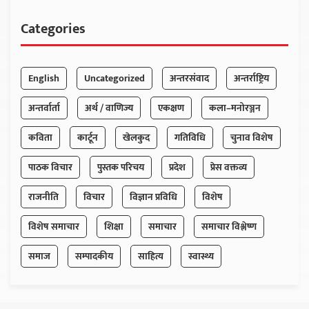
Categories
English
Uncategorized
अन्तरसंवाद
अन्तर्राष्ट्रिय
अन्तर्वार्ता
अर्थ / वाणिज्य
एकक्षण
कला–मनोरञ्जन
कविता
कार्टून
खेलकुद
गतिविधि
चुनाव विशेष
पाठक विचार
पुस्तक परिचय
प्रदेश
प्रेस वक्तव्य
राजनीति
विचार
विज्ञान प्रविधि
विशेष
विशेष समाचार
शिक्षा
समाचार
समाचार विश्लेष्ण
समाज
सम्पादकीय
साहित्य
स्वास्थ्य