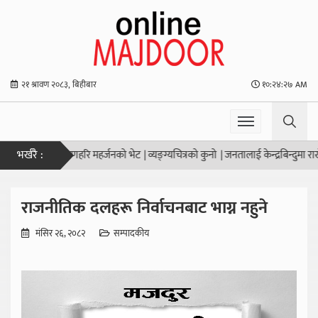
२१ श्रावण २०८३, बिहीबार
१०:२४:२७ AM
भर्खरै :
नगर प्रमुख कृष्णहरि महर्जनको भेट
|
व्यङ्ग्यचित्रको कुनो
|
जनतालाई केन्द्रबिन्दुमा राखेर से
राजनीतिक दलहरू निर्वाचनबाट भाग्न नहुने
मंसिर २६, २०८२
सम्पादकीय