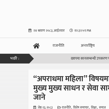
२४ श्रावण २०८३, आईतवार
१२:३३:०० PM
राजनीति
अन्तर्राष्ट्रिय
भर्खरै :
ख्वपमा कानसम्बन्धी उपकरण पनि होस्
|
अपराधी
“अपराधमा महिला” विषयमा दोस
मुख्य मुख्य साधन र सेवा
जाने
जेष्ठ २३, २०८३
राजनीति
विशेष समाचार
शिक्षा
समाज