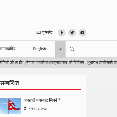
युनिकोड
सम्पादकीय
English
”
|
नेपालभाषाको कथासङ्ग्रह ‘पखः’ को विमोचन
|
शुभलाभ साकोसको वार्षिक समीक्षा सम्पन
सम्बन्धित
जनताले कसबाट सिक्ने ?
श्रावण २३, २०८३