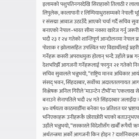
इलामको पशुपतिनगरदेखि सिराहाको तिलाठी र लालापट्ट
लिपुलेक, कालापानी र लिम्पियाधुरासम्मको नेपाली भ
र संसद्मा आवाज उठाउँदै आएको चर्चा गर्दै सचिव सु
बनाएको नेपाल–भारत सीमा नक्सा खारेज गर्नु जरूरी 
भदौ २३ र २४ गतेको शान्तिपूर्ण आन्दोलनमा नेपाल प्र
पोशाक र झोलासहित उपस्थित भए विद्यार्थीलाई प्रहर
गर्नेहरू कसरी अपराधमुक्त होलान् भन्दै उहाँले प्रश्न 
देशभरिझैँ आगजनी गर्नेहरूलाई फागुन २१ गतेको निर्
सचिव सुवालले भन्नुभयो, “राष्ट्रिय मानव अधिकार
संसद् भवन, सिंहदरबार, सर्वोच्च अदालतलगायत आग
विश्लेषक अनिल गिरीले ‘माउन्टेन टीभी’मा ‘एकलाख से
बनाउने सेनापतिले भदौ २४ गते सिंहदरबार जलाइँदा नन
४० वर्षयता काठमाडौँमा बनेका ९० प्रतिशत घर भ्रष्टा
भनिएकाहरू उनीहरूकै छोराछोरी भएको बताउनुभएक
उहाँले भन्नुभयो, “सरकारले विदेशीसँग खर्बौँ रूपैय
अर्थतन्त्रमा अर्को आगजनी किन होइन ? दार्शनिकहरूले