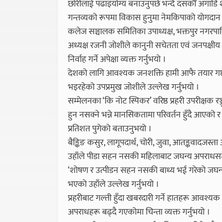
छोरीलाई पढाइयोग्य बनाउनुपर्छ भन्दै दसकौँ अगाड
गन्तव्यको रूपमा विकास हुनुमा नेमकिपाको योगदान महत्
कलेज सञ्चालक समितिका उपाध्यक्ष, भक्तपुर नगरपा
अध्यक्ष रजनी जोशीले कानुनी सचेतता एवं जनपक्षीय 
निर्वाह गर्ने अपेक्षा व्यक्त गर्नुभयो ।
देशको लागि आवश्यक जनशक्ति हामी आफै तयार गर्छौँ
भइरहेको उपप्रमुख जोशीले उल्लेख गर्नुभयो ।
सम्मेलनका ‘कि नोट स्पिकर’ वरिष्ठ प्रहरी उपरीक्षक रञ्
हुन नसक्ने भन्ने मानसिकतामा परिवर्तन हुँदै आएको
प्रतिशत पुगेको बताउनुभयो ।
बैङ्किङ कसुर, लागूपदार्थ, चोरी, जुवा, आतङ्कवादजस
उहाँले पीडा सहन नसकी महिलाबाट जघन्य अपराधसमेत
‘शोषण र उत्पीडन सहन नसकी बाध्य भई गरेको जघन्
भएको उहाँले उल्लेख गर्नुभयो ।
प्रहरीबाट गल्ती हुँदा खबरदारी गर्ने हातहरू आवश्यक भएक
अपराधहरू बढ्दै गएकोमा चिन्ता व्यक्त गर्नुभयो ।