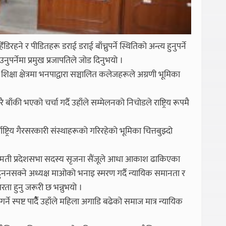
ने र पीडितहरू डराई डराई बाँच्नुपर्ने स्थितिको अन्त्य हुनुपर्ने
ुपर्नेमा प्रमुख प्रजापतिले जोड दिनुभयो ।
 शिक्षा क्षेत्रमा भनपाद्वारा सञ्चालित कलेजहरूले अग्रणी भूमिका
ाँकी भएको चर्चा गर्दै उहाँले सम्मेलनको निचोडले राष्ट्रिय रूपमै
ाष्ट्रिय गैरसरकारी संस्थाहरूको गरिरहेको भूमिका चित्तबुझ्दो
वाग्मती प्रदेशसभा सदस्य सृजना सैंजूले आधा आकाश ढाकिएका
हुननसक्ने अध्यक्ष माओको भनाइ स्मरण गर्दै न्यायिक समानता र
रता हुनु जरूरी छ भन्नुभयो ।
र्ने स्पष्ट पार्दैै उहाँले महिला अगाडि बढेको समाज मात्र न्यायिक