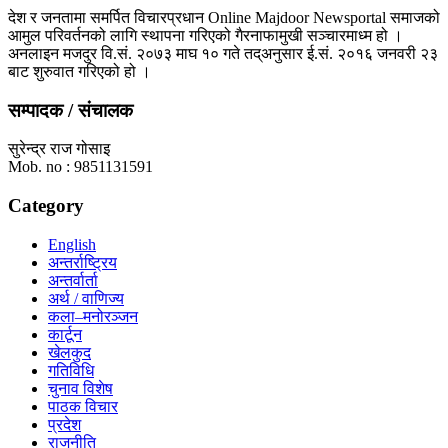
देश र जनतामा समर्पित विचारप्रधान Online Majdoor Newsportal समाजको
आमुल परिवर्तनको लागि स्थापना गरिएको गैरनाफामुखी सञ्चारमाध्म हो ।
अनलाइन मजदुर वि.सं. २०७३ माघ १० गते तद्अनुसार ई.सं. २०१६ जनवरी २३
बाट शुरुवात गरिएको हो ।
सम्पादक / संचालक
सुरेन्द्र राज गोसाइ
Mob. no : 9851131591
Category
English
अन्तर्राष्ट्रिय
अन्तर्वार्ता
अर्थ / वाणिज्य
कला–मनोरञ्जन
कार्टून
खेलकुद
गतिविधि
चुनाव विशेष
पाठक विचार
प्रदेश
राजनीति