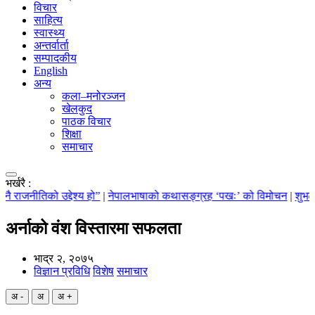
विचार
साहित्य
स्वास्थ्य
अन्तर्वार्ता
सम्पादकीय
English
अन्य
कला–मनोरञ्जन
खेलकुद
पाठक विचार
शिक्षा
समाचार
भर्खरै :
राजनीतिको उद्देश्य हो”
|
नेपालभाषाको कथासङ्ग्रह ‘पखः’ को विमोचन
|
शुभलाभ स
अर्नाको वंश विस्तारमा सफलता
भाद्र २, २०७५
विज्ञान प्रविधि
विशेष
समाचार
अ -
अ
अ +