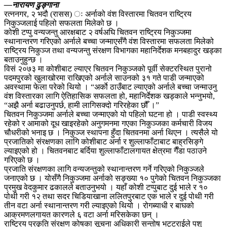
—नारायण ढुङ्गाना
रत्ननगर, २ भदौ (रासस) ः अर्नाको वंश विस्तारमा चितवन राष्ट्रिय
निकुञ्जलाई पहिलो सफलता मिलेको छ ।
कोशी टप्पु वन्यजन्तु आरक्षबाट २ वर्षअघि चितवन राष्ट्रिय निकुञ्जमा
स्थानान्तरण गरिएको अर्नाले बच्चा जन्माएसँगै वंश विस्तारमा सफलता मिलेको
राष्ट्रिय निकुञ्ज तथा वन्यजन्तु संरक्षण विभागका महानिर्देशक मनबहादुर खड्का
बताउनुहुन्छ ।
विसं २०७३ मा कोशीबाट ल्याएर चितवन निकुञ्जको पूर्वी सेक्टरस्थित पुरानो
पदमपुरको खुलाखोरमा राखिएको अर्नाले साउनको ३१ गते पाडी जन्माएको
अवस्थामा फेला परेको थियो । “अर्काे ठाउँबाट ल्याएको अर्नाले बच्चा जन्माउनु
वंश विस्तारका लागि ऐतिहासिक सफलता हो, महानिर्देशक खड्काले भन्नुभयो,
“अझै अर्ना बढाउनुपर्छ, हामी लागिसक्दो गरिरहेका छौँ ।”
चितवन निकुञ्जमा अर्नाले बच्चा जन्माएको यो पहिलो घटना हो । पाडी स्वस्थ्य
रहेको र आमाको दूध खाइरहेको अनुगमनमा गएका निकुञ्जका कर्मचारी विजय
चौधरीको भनाइ छ । निकुञ्ज स्थापना हुँदा चितवनमा अर्ना थिएन । त्यसैले यो
प्रजातिको संरक्षणका लागि कोशीबाट अर्ना र शुल्लाफाँटाबाट बाह्रसिङ्गे
ल्याइएको हो । चितवनबाट बर्दिया शुल्लाफाँटालगायत क्षेत्रमा गैँडा पठाउने
गरिएको छ ।
प्रजाति संरक्षणका लागि वन्यजन्तुको स्थानान्तरण गर्ने गरिएको निकुञ्जले
जनाएको छ । योसँगै निकुञ्जमा अर्नाको सङ्ख्या १० पुगेको चितवन निकुञ्जका
प्रमुख वेदकुमार ढकालले बताउनुभयो । यहाँ कोशी टप्पुबाट दुई भाले र १०
पोथी गरी १२ तथा सदर चिडियाखाना ललितपुरबाट एक भाले र दुई पोथी गरी
तीन वटा अर्ना स्थानान्तरण गरी ल्याइएको थियो । रोगब्याधी र बाघको
आक्रमणलगायत कारणले ६ वटा अर्ना मरिसकेका छन् ।
राष्ट्रिय प्रकृति संरक्षण कोषका सूचना अधिकारी सन्तोष भट्टराईले पशु