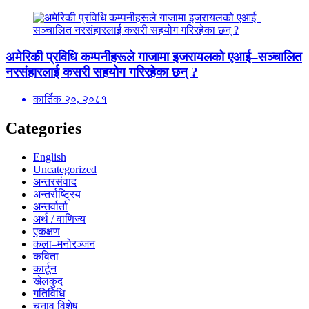
अमेरिकी प्रविधि कम्पनीहरूले गाजामा इजरायलको एआई–सञ्चालित
नरसंहारलाई कसरी सहयोग गरिरहेका छन् ?
कार्तिक २०, २०८१
Categories
English
Uncategorized
अन्तरसंवाद
अन्तर्राष्ट्रिय
अन्तर्वार्ता
अर्थ / वाणिज्य
एकक्षण
कला–मनोरञ्जन
कविता
कार्टून
खेलकुद
गतिविधि
चुनाव विशेष