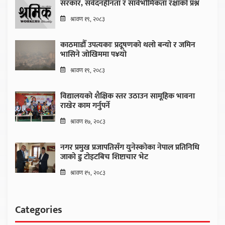
सरकार, संवेदनहीनता र सार्वभौमिकता रक्षाको प्रश्न
श्रावण १९, २०८३
काठमाडौँ उपत्यकाः प्रदूषणको थलो बन्यो र जमिन
भासिने जोखिममा प¥यो
श्रावण १९, २०८३
विद्यालयको शैक्षिक स्तर उठाउन सामूहिक भावना
राखेर काम गर्नुपर्ने
श्रावण १७, २०८३
नगर प्रमुख प्रजापतिसँग युनेस्कोका नेपाल प्रतिनिधि
जाको डु टोइटबिच शिष्टाचार भेट
श्रावण १५, २०८३
Categories