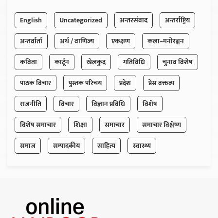
English
Uncategorized
अन्तरसंवाद
अन्तर्राष्ट्रिय
अन्तर्वार्ता
अर्थ / वाणिज्य
एकक्षण
कला–मनोरञ्जन
कविता
कार्टून
खेलकुद
गतिविधि
चुनाव विशेष
पाठक विचार
पुस्तक परिचय
प्रदेश
प्रेस वक्तव्य
राजनीति
विचार
विज्ञान प्रविधि
विशेष
विशेष समाचार
शिक्षा
समाचार
समाचार विश्लेष्ण
समाज
सम्पादकीय
साहित्य
स्वास्थ्य