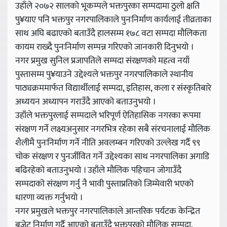
उहाँले २०७२ सालको भूकम्पले भक्तपुरका सम्पदामा ठुलो क्षति
पु¥याए पनि भक्तपुर नगरपालिकाले पुनःनिर्माण कार्यलाई तीव्रताका
साथ अघि बढाएको बताउँदै हालसम्म १७८ वटा सम्पदा मौलिकता
कायम राख्दै पुनःनिर्माण सम्पन्न गरिएको जानकारी दिनुभयो ।
नगर प्रमुख सुनिल प्रजापतिले सम्पदा संरक्षणको महत्व नयाँ
पुस्तासम्म पु¥याउने उद्देश्यले भक्तपुर नगरपालिकाले स्थानीय
पाठ्यक्रममार्फत विद्यार्थीलाई सम्पदा, इतिहास, कला र संस्कृतिबारे
अध्ययन अध्यापन गराउँदै आएको बताउनुभयो ।
उहाँले भक्तपुरलाई सम्पदाले भरिपूर्ण ऐतिहासिक नगरका रूपमा
संरक्षण गर्ने लक्ष्यअनुसार नगरभित्र रहेका सबै संरचनालाई मौलिक
शैलीमै पुनःनिर्माण गर्ने नीति अवलम्बन गरिएको उल्लेख गर्दै ९९
चोक संरक्षण र पुनर्जीवित गर्ने उद्देश्यका साथ नगरपालिका अगाडि
बढिरहेको बताउनुभयो । उहाँले मौलिक पहिचान जोगाउँदै
सम्पदाको संरक्षण गर्नु नै भावी पुस्ताप्रतिको जिम्मेवारी भएको
धारणा व्यक्त गर्नुभयो ।
नगर प्रमुखले भक्तपुर नगरपालिकाले आन्तरिक पर्यटक केन्द्रित
बजेट निर्माण गर्दै आएको बताउँदै भक्तपुरको मौलिक सम्पदा,