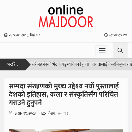
२१ श्रावण २०८३, बिहीबार
१२:५७:२५ PM
भर्खरै :
र प्रमुख कृष्णहरि महर्जनको भेट
|
व्यङ्ग्यचित्रको कुनो
|
जनतालाई केन्द्रबिन्दुमा राखेर सेवा
सम्पदा संरक्षणको मुख्य उद्देश्य नयाँ पुस्तालाई
देशको इतिहास, कला र संस्कृतिसँग परिचित
गराउने हुनुपर्ने
असार १९, २०८३
विशेष
समाचार